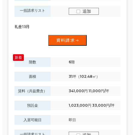
一括請求リスト
追加
礼金1ｶ月
資料請求
階数
6階
面積
31坪（102.48㎡）
賃料（共益費含）
341,000円 11,000円/坪
預託金
1,023,000円 33,000円/坪
入居可能日
即日
一括請求リスト