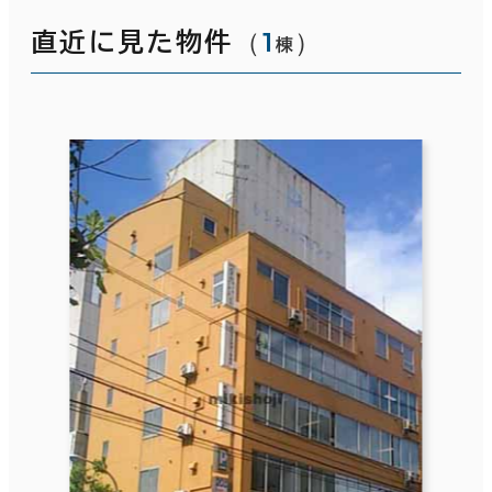
（
1
）
直近に見た物件
棟