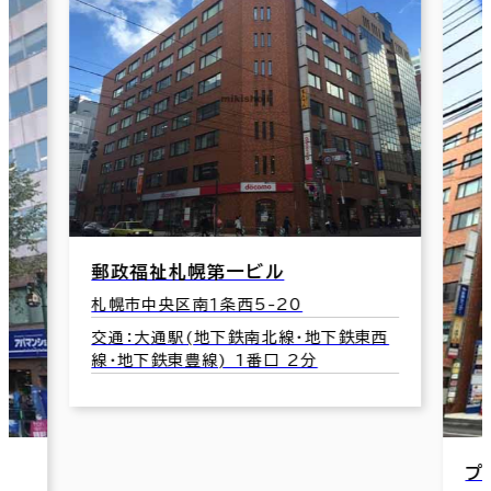
西
プレジデント松井ビル１００
パ