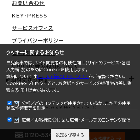
オフィス移転Q&A
お問い合わせ
東京
三鬼商事が選ばれる理由
KEY-PRESS
大阪
一般事業主行動計画
サービスオフィス
名古屋
採用情報
プライバシーポリシー
札幌
ご契約者様の声
クッキーに関するお知らせ
ご利用にあたって
仙台
三鬼商事では、サイト閲覧者の利便性向上(サイトのサービス・各種
Cookie等の利用について
横浜
入力補助)のためにCookieを使用します。
詳細については
Cookie等の利用について
をご確認ください。
福岡
都道府県から探す
Cookieをブロックすると、お客様へのサービスの提供や改善に影
響を及ぼす場合があります。
オフィスリポート
ログイン
分析／どのコンテンツが使用されているか、またその使用
北海道
Copyright Miki Shoji Co.,ltd
状況や頻度等を測定
まとめて資料請求
青森県
広告／お客様に合わせた広告・メール等のコンテンツ配信
岩手県
0120-534-011
設定を保存する
オフィス探しを依頼する