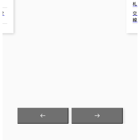
札幌市中央区南１条西5-16
札
交通：大通駅(地下鉄南北線･地下鉄東西
交
線･地下鉄東豊線) 1番口 3分
1