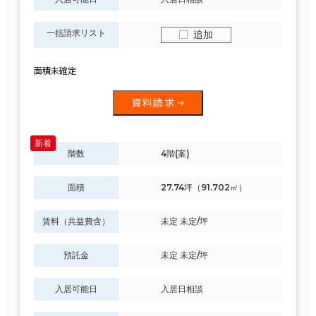
一括請求リスト
追加
面積未確定
資料請求
階数
4階(案)
面積
27.74坪（91.702㎡）
賃料（共益費含）
未定 未定/坪
預託金
未定 未定/坪
入居可能日
入居日相談