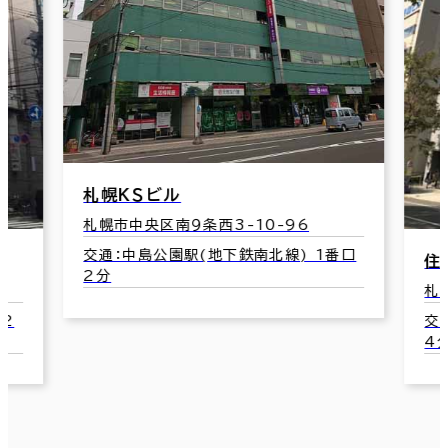
番口
住友商事・フカミヤ大通ビル
第
札幌市中央区大通西8-2
札
交通：西８丁目駅(市電山鼻線) 出入口2
交
4分
番