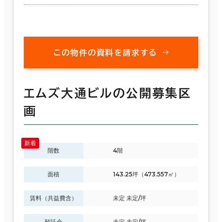
この物件の資料を請求する
エムズ大通ビルの公開募集区
画
階数
4階
面積
143.25坪（473.557㎡）
賃料（共益費含）
未定 未定/坪
預託金
未定 未定/坪