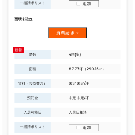
一括請求リスト
追加
面積未確定
資料請求
階数
4階(案)
面積
87.77坪（290.15㎡）
賃料（共益費含）
未定 未定/坪
預託金
未定 未定/坪
入居可能日
入居日相談
一括請求リスト
追加