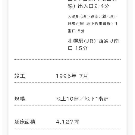
線) 出入口2 4分
大通駅(地下鉄南北線･地下
鉄東西線･地下鉄東豊線) 1
番口 5分
札幌駅(JR) 西通り南
口 15分
竣工
1996年 7月
規模
地上10階／地下1階建
延床面積
4,127坪