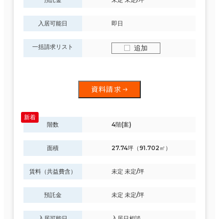
入居可能日
即日
一括請求リスト
追加
資料請求
階数
4階(案)
面積
27.74坪（91.702㎡）
賃料（共益費含）
未定 未定/坪
預託金
未定 未定/坪
入居可能日
入居日相談