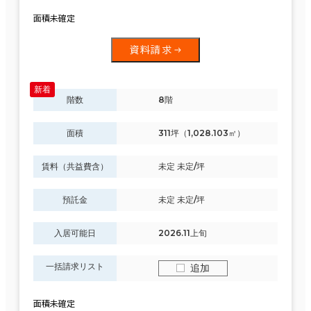
面積未確定
資料請求
階数
8階
面積
311坪（1,028.103㎡）
賃料（共益費含）
未定 未定/坪
預託金
未定 未定/坪
入居可能日
2026.11上旬
一括請求リスト
追加
面積未確定