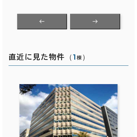
（
1
）
直近に見た物件
棟