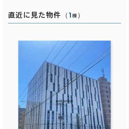
（
1
）
直近に見た物件
棟