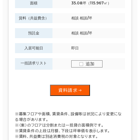
面積
35.08坪（115.967㎡）
賃料（共益費含）
相談 相談/坪
預託金
相談 相談/坪
入居可能日
即日
一括請求リスト
追加
資料請求
※募集フロアや面積、賃貸条件、設備等は状況により変更にな
る場合があります。
※（案）のフロアは分割または一括貸の面積例です。
※賃貸条件の上段は月額、下段は坪単価を表示します。
※賃料、共益費は別途消費税の対象となります。