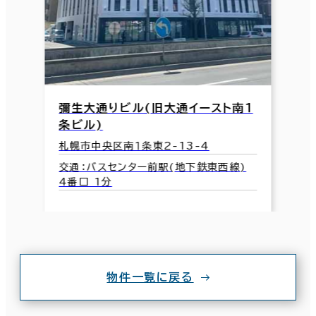
彌生大通りビル(旧大通イースト南１
条ビル)
札幌市中央区南１条東2-13-4
交通：バスセンター前駅(地下鉄東西線)
4番口 1分
物件一覧に戻る