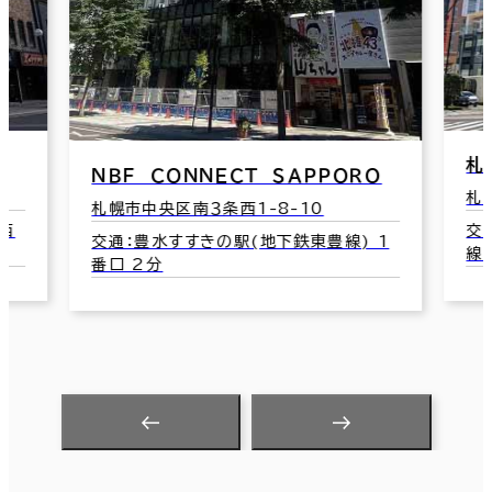
札幌４丁目プレイス
Ｏ
札幌市中央区南１条西4-1-1
ラ
交通：大通駅(地下鉄南北線･地下鉄東西
1
線･地下鉄東豊線) 10番口 1分
札
交
線