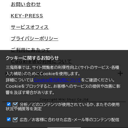
支店情報
オフィス移転Q&A
お問い合わせ
東京
三鬼商事が選ばれる理由
KEY-PRESS
大阪
一般事業主行動計画
サービスオフィス
名古屋
採用情報
プライバシーポリシー
札幌
ご契約者様の声
ご利用にあたって
仙台
クッキーに関するお知らせ
Cookie等の利用について
横浜
三鬼商事では、サイト閲覧者の利便性向上(サイトのサービス・各種
福岡
入力補助)のためにCookieを使用します。
都道府県から探す
詳細については
Cookie等の利用について
をご確認ください。
オフィスリポート
Cookieをブロックすると、お客様へのサービスの提供や改善に影
響を及ぼす場合があります。
ログイン
北海道
Copyright Miki Shoji Co.,ltd
分析／どのコンテンツが使用されているか、またその使用
状況や頻度等を測定
青森県
まとめて資料請求
広告／お客様に合わせた広告・メール等のコンテンツ配信
岩手県