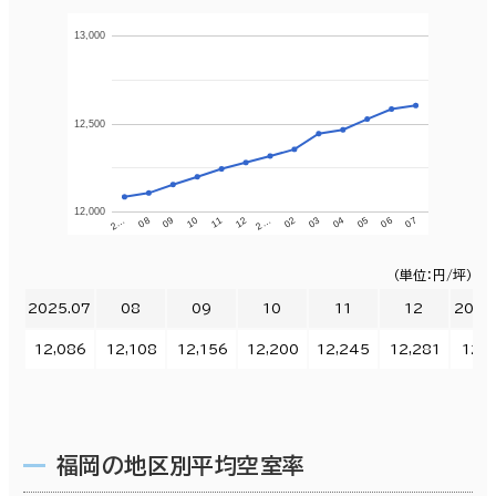
13,000
12,500
12,000
11
12
2…
02
03
04
05
06
07
2…
08
09
10
（単位：円/坪）
2025.07
08
09
10
11
12
2026
12,086
12,108
12,156
12,200
12,245
12,281
12,3
福岡の地区別平均空室率