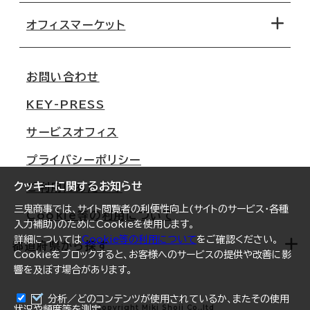
路線・駅から探す
移転コストシミュレーション
オフィスマーケット
会社概要
移転スケジュール
支店情報
オフィス移転Q&A
お問い合わせ
東京
三鬼商事が選ばれる理由
KEY-PRESS
大阪
一般事業主行動計画
サービスオフィス
名古屋
採用情報
プライバシーポリシー
札幌
ご契約者様の声
クッキーに関するお知らせ
ご利用にあたって
仙台
三鬼商事では、サイト閲覧者の利便性向上(サイトのサービス・各種
Cookie等の利用について
横浜
入力補助)のためにCookieを使用します。
詳細については
Cookie等の利用について
をご確認ください。
福岡
都道府県から探す
Cookieをブロックすると、お客様へのサービスの提供や改善に影
響を及ぼす場合があります。
オフィスリポート
ログイン
分析／どのコンテンツが使用されているか、またその使用
北海道
Copyright Miki Shoji Co.,ltd
状況や頻度等を測定