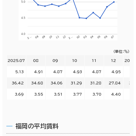
5.0
4.5
4.0
07
04
2…
10
2…
05
02
11
08
06
03
12
09
（単位：％）
2025.07
08
09
10
11
12
2026
5.13
4.91
4.87
4.93
4.87
4.95
5.
36.42
34.68
34.06
31.29
31.28
27.84
30.
3.69
3.55
3.51
3.77
3.70
4.40
4.
福岡の平均賃料