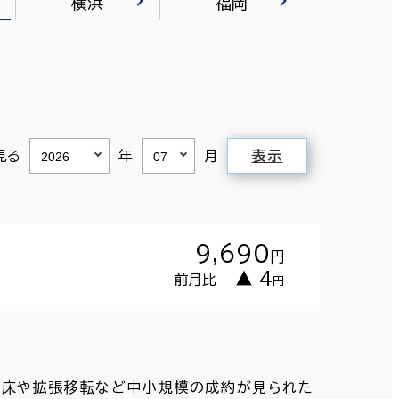
横浜
福岡
見る
年
月
表示
9,690
円
▲ 4
前月比
円
内増床や拡張移転など中小規模の成約が見られた