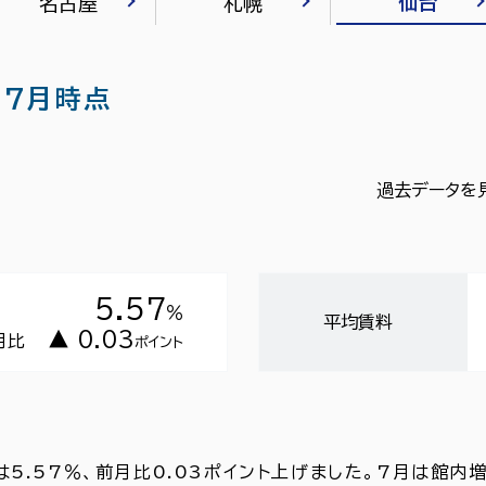
仙台
名古屋
札幌
07月時点
過去データを
5.57
％
平均賃料
▲ 0.03
月比
ポイント
5.57％、前月比0.03ポイント上げました。7月は館