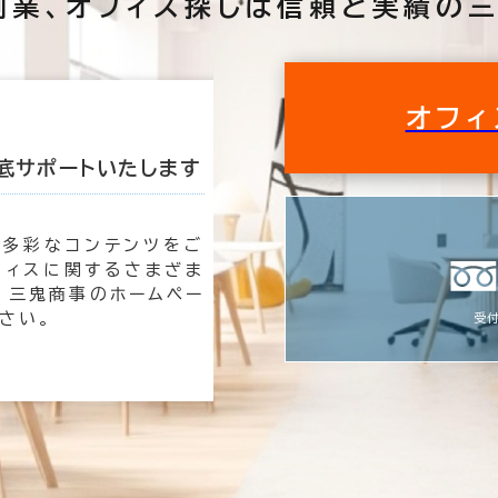
創業、
オフィス探しは
信頼と実績の三
オフィ
底サポートいたします
私たちが理想のオ
も多彩なコンテンツをご
オフィ
フィスに関するさまざま
時は三
 三鬼商事のホームペー
速く、
さい。
す。
受付