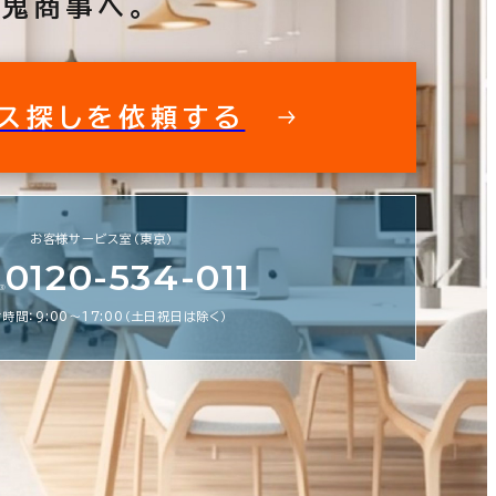
鬼商事へ。
ス探しを依頼する
フィス探しを徹底サポートいたします
私た
お客様サービス室（東京）
スビルの情報がすぐに欲しい！ そんな
0120-534-011
鬼商事へお問い合わせください。 より
より正確に、より良い情報をお届けしま
時間：9:00〜17:00（土日祝日は除く）