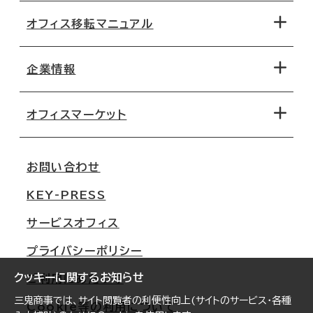
オフィス移転マニュアル
エリアから探す
地図から探す
企業情報
オフィス探しのためのチェックポイント
路線・駅から探す
移転コストシミュレーション
オフィスマーケット
会社概要
移転スケジュール
支店情報
オフィス移転Q&A
お問い合わせ
東京
三鬼商事が選ばれる理由
KEY-PRESS
大阪
一般事業主行動計画
サービスオフィス
名古屋
採用情報
プライバシーポリシー
札幌
ご契約者様の声
クッキーに関するお知らせ
ご利用にあたって
仙台
三鬼商事では、サイト閲覧者の利便性向上(サイトのサービス・各種
Cookie等の利用について
横浜