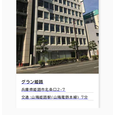
グラン姫路
兵庫県姫路市北条口2-7
交通：山陽姫路駅(山陽電鉄本線) 7分