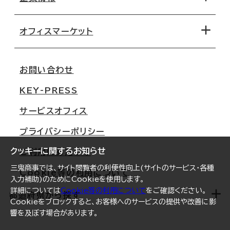
オフィス探しのためのチェックポイント
路線・駅から探す
移転コストシミュレーション
オフィスマーケット
会社概要
移転スケジュール
支店情報
オフィス移転Q&A
お問い合わせ
東京
三鬼商事が選ばれる理由
KEY-PRESS
大阪
一般事業主行動計画
サービスオフィス
名古屋
採用情報
プライバシーポリシー
札幌
ご契約者様の声
クッキーに関するお知らせ
ご利用にあたって
仙台
三鬼商事では、サイト閲覧者の利便性向上(サイトのサービス・各種
Cookie等の利用について
横浜
入力補助)のためにCookieを使用します。
詳細については
Cookie等の利用について
をご確認ください。
福岡
都道府県から探す
Cookieをブロックすると、お客様へのサービスの提供や改善に影
響を及ぼす場合があります。
オフィスリポート