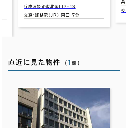
兵庫県姫路市東
兵庫県姫路市北条口2-18
交通：姫路駅(J
交通：姫路駅(JR) 東口 7分
（
1
）
直近に見た物件
棟