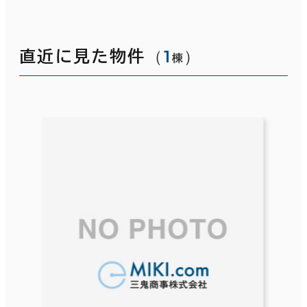
（
1
）
直近に見た物件
棟