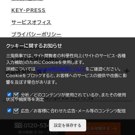
東京
三鬼商事が選ばれる理由
KEY-PRESS
大阪
一般事業主行動計画
サービスオフィス
名古屋
採用情報
プライバシーポリシー
札幌
ご契約者様の声
クッキーに関するお知らせ
ご利用にあたって
仙台
三鬼商事では、サイト閲覧者の利便性向上(サイトのサービス・各種
Cookie等の利用について
横浜
入力補助)のためにCookieを使用します。
詳細については
Cookie等の利用について
をご確認ください。
福岡
都道府県から探す
Cookieをブロックすると、お客様へのサービスの提供や改善に影
響を及ぼす場合があります。
オフィスリポート
ログイン
分析／どのコンテンツが使用されているか、またその使用
北海道
Copyright Miki Shoji Co.,ltd
状況や頻度等を測定
まとめて資料請求
青森県
広告／お客様に合わせた広告・メール等のコンテンツ配信
岩手県
0120-534-011
設定を保存する
オフィス探しを依頼する
受付時間：9:00〜17:00
宮城県