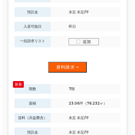
預託金
未定 未定/坪
入居可能日
即日
一括請求リスト
追加
資料請求
階数
7階
面積
23.06坪（76.232㎡）
賃料（共益費含）
未定 未定/坪
預託金
未定 未定/坪