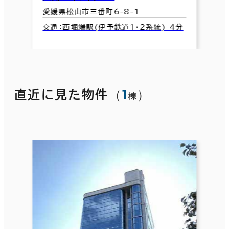
愛媛県松山市三番町6-8-1
交通：西堀端駅(伊予鉄道１・２系統) 4分
（
1
）
直近に見た物件
棟