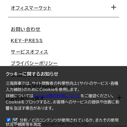
移転コストシミュレーション
オフィスマーケット
会社概要
移転スケジュール
支店情報
オフィス移転Q&A
お問い合わせ
東京
三鬼商事が選ばれる理由
KEY-PRESS
大阪
一般事業主行動計画
サービスオフィス
名古屋
採用情報
プライバシーポリシー
札幌
ご契約者様の声
クッキーに関するお知らせ
ご利用にあたって
仙台
三鬼商事では、サイト閲覧者の利便性向上(サイトのサービス・各種
Cookie等の利用について
横浜
入力補助)のためにCookieを使用します。
詳細については
Cookie等の利用について
をご確認ください。
福岡
都道府県から探す
Cookieをブロックすると、お客様へのサービスの提供や改善に影
響を及ぼす場合があります。
オフィスリポート
ログイン
分析／どのコンテンツが使用されているか、またその使用
北海道
Copyright Miki Shoji Co.,ltd
状況や頻度等を測定