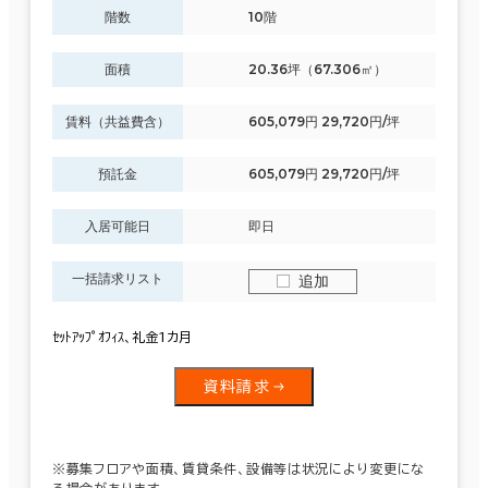
階数
10階
面積
20.36坪（67.306㎡）
賃料（共益費含）
605,079円 29,720円/坪
預託金
605,079円 29,720円/坪
入居可能日
即日
一括請求リスト
追加
ｾｯﾄｱｯﾌﾟｵﾌｨｽ、礼金1カ月
資料請求
※募集フロアや面積、賃貸条件、設備等は状況により変更にな
る場合があります。