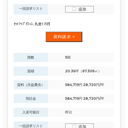
一括請求リスト
追加
ｾｯﾄｱｯﾌﾟｵﾌｨｽ、礼金1カ月
資料請求
階数
5階
面積
20.36坪（67.306㎡）
賃料（共益費含）
584,719円 28,720円/坪
預託金
584,719円 28,720円/坪
入居可能日
即日
一括請求リスト
追加