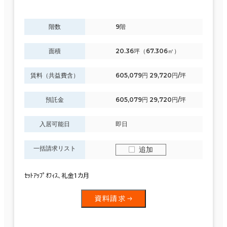
階数
9階
面積
20.36坪（67.306㎡）
賃料（共益費含）
605,079円 29,720円/坪
預託金
605,079円 29,720円/坪
入居可能日
即日
一括請求リスト
追加
ｾｯﾄｱｯﾌﾟｵﾌｨｽ、礼金1カ月
資料請求