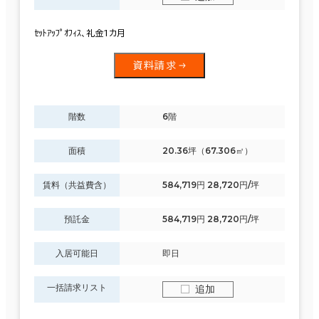
ｾｯﾄｱｯﾌﾟｵﾌｨｽ、礼金1カ月
資料請求
階数
6階
面積
20.36坪（67.306㎡）
賃料（共益費含）
584,719円 28,720円/坪
預託金
584,719円 28,720円/坪
入居可能日
即日
一括請求リスト
追加