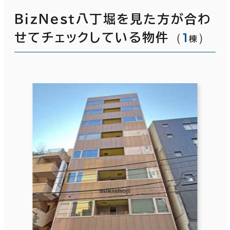
ＢｉｚＮｅｓｔ八丁堀を見た方が合わ
（
1
）
せてチェックしている物件
棟