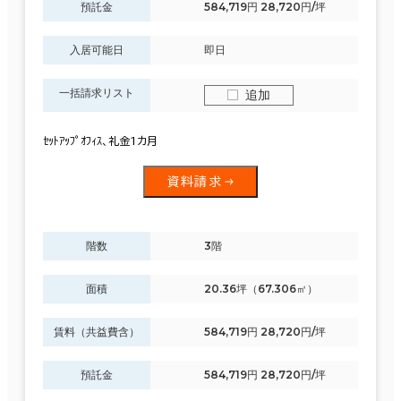
預託金
584,719円 28,720円/坪
入居可能日
即日
一括請求リスト
追加
ｾｯﾄｱｯﾌﾟｵﾌｨｽ、礼金1カ月
資料請求
階数
3階
面積
20.36坪（67.306㎡）
賃料（共益費含）
584,719円 28,720円/坪
預託金
584,719円 28,720円/坪