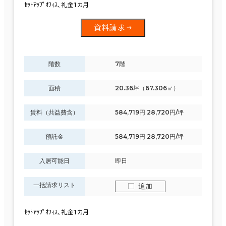
ｾｯﾄｱｯﾌﾟｵﾌｨｽ、礼金1カ月
資料請求
階数
7階
面積
20.36坪（67.306㎡）
賃料（共益費含）
584,719円 28,720円/坪
預託金
584,719円 28,720円/坪
入居可能日
即日
一括請求リスト
追加
ｾｯﾄｱｯﾌﾟｵﾌｨｽ、礼金1カ月