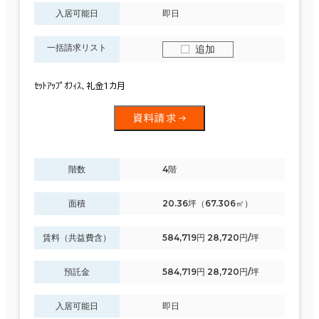
入居可能日
即日
一括請求リスト
追加
ｾｯﾄｱｯﾌﾟｵﾌｨｽ、礼金1カ月
資料請求
階数
4階
面積
20.36坪（67.306㎡）
賃料（共益費含）
584,719円 28,720円/坪
預託金
584,719円 28,720円/坪
入居可能日
即日