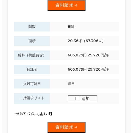
資料請求
階数
8階
面積
20.36坪（67.306㎡）
賃料（共益費含）
605,079円 29,720円/坪
預託金
605,079円 29,720円/坪
入居可能日
即日
一括請求リスト
追加
ｾｯﾄｱｯﾌﾟｵﾌｨｽ、礼金1カ月
資料請求