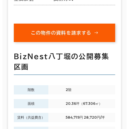
この物件の資料を請求する
ＢｉｚＮｅｓｔ八丁堀の公開募集
区画
階数
2階
面積
20.36坪（67.306㎡）
賃料（共益費含）
584,719円 28,720円/坪