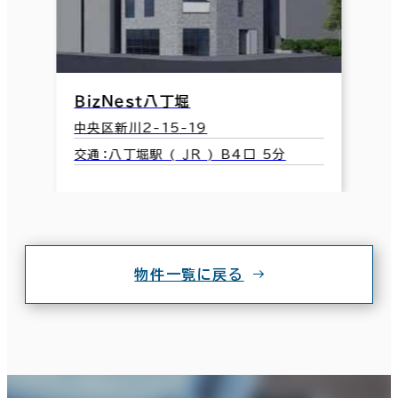
ＢｉｚＮｅｓｔ八丁堀
中央区新川2-15-19
交通：八丁堀駅 ( ＪＲ ) B4口 5分
物件一覧に戻る