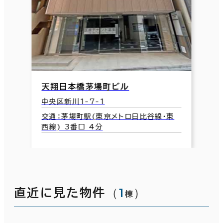
天翔日本橋茅場町ビル
中央区新川1-7-1
交通：茅場町駅(東京メトロ日比谷線･東
西線) 3番口 4分
（
1
）
直近に見た物件
棟