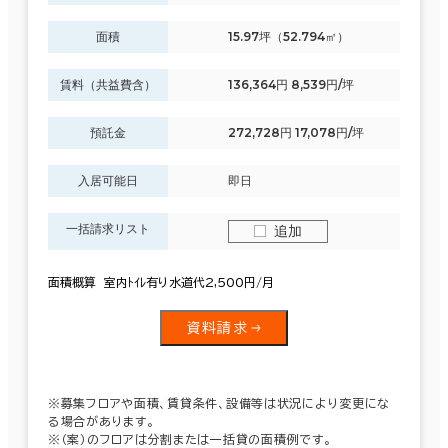
面積
15.97坪（52.794㎡）
賃料（共益費含）
136,364円 8,539円/坪
預託金
272,728円 17,078円/坪
入居可能日
即日
一括請求リスト
追加
面積概算 室内ﾄｲﾚ有り水道代2,500円/月
資料請求
※募集フロアや面積、賃貸条件、設備等は状況により変更にな
る場合があります。
※（案）のフロアは分割または一括貸の面積例です。