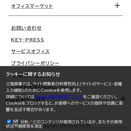
移転コストシミュレーション
オフィスマーケット
会社概要
移転スケジュール
支店情報
オフィス移転Q&A
お問い合わせ
東京
三鬼商事が選ばれる理由
KEY-PRESS
大阪
一般事業主行動計画
サービスオフィス
名古屋
採用情報
プライバシーポリシー
札幌
ご契約者様の声
クッキーに関するお知らせ
ご利用にあたって
仙台
三鬼商事では、サイト閲覧者の利便性向上(サイトのサービス・各種
Cookie等の利用について
横浜
入力補助)のためにCookieを使用します。
詳細については
Cookie等の利用について
をご確認ください。
福岡
都道府県から探す
Cookieをブロックすると、お客様へのサービスの提供や改善に影
響を及ぼす場合があります。
オフィスリポート
ログイン
分析／どのコンテンツが使用されているか、またその使用
北海道
Copyright Miki Shoji Co.,ltd
状況や頻度等を測定