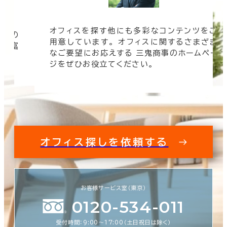
オフィスを探す他にも多彩なコンテンツをご
信頼の
用意しています。 オフィスに関するさまざま
 豊富
なご要望にお応えする 三鬼商事のホームペー
す。
ジをぜひお役立てください。
オフィス探しを依頼する
お客様サービス室（東京）
0120-534-011
受付時間：9:00〜17:00（土日祝日は除く）