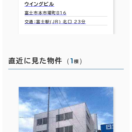
ウイングビル
富士市本市場町816
交通：富士駅(JR) 北口 23分
（
1
）
直近に見た物件
棟