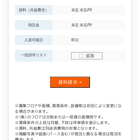
賃料（共益費含）
未定 未定/坪
預託金
未定 未定/坪
入居可能日
即日
一括請求リスト
追加
資料請求
※募集フロアや面積、賃貸条件、設備等は状況により変更にな
る場合があります。
※（案）のフロアは分割または一括貸の面積例です。
※賃貸条件の上段は月額、下段は坪単価を表示します。
※賃料、共益費は別途消費税の対象となります。
※掲載写真や図面（パース含む）が現況と異なる場合は現況を
優先します。