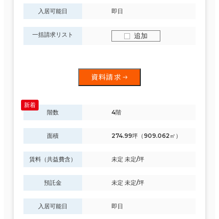
入居可能日
即日
一括請求リスト
追加
資料請求
階数
4階
面積
274.99坪（909.062㎡）
賃料（共益費含）
未定 未定/坪
預託金
未定 未定/坪
入居可能日
即日