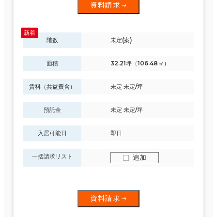
資料請求
階数
未定(案)
面積
32.21坪（106.48㎡）
賃料（共益費含）
未定 未定/坪
預託金
未定 未定/坪
入居可能日
即日
一括請求リスト
追加
資料請求