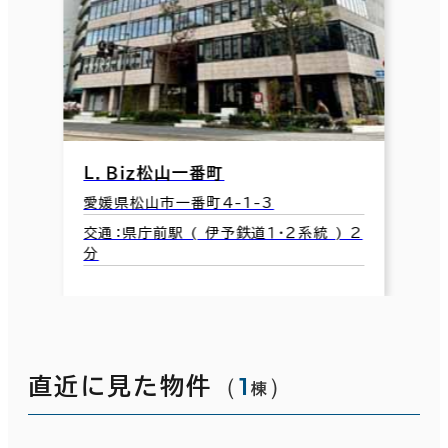
Ｌ．Ｂｉｚ松山一番町
愛媛県松山市一番町4-1-3
交通：県庁前駅 ( 伊予鉄道１・２系統 ) 2
分
（
1
）
直近に見た物件
棟