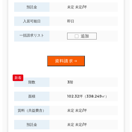
預託金
未定 未定/坪
入居可能日
即日
一括請求リスト
追加
資料請求
階数
3階
面積
102.32坪（338.249㎡）
賃料（共益費含）
未定 未定/坪
預託金
未定 未定/坪