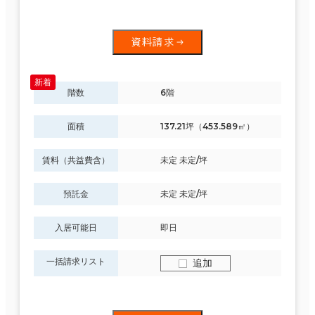
資料請求
階数
6階
面積
137.21坪（453.589㎡）
賃料（共益費含）
未定 未定/坪
預託金
未定 未定/坪
入居可能日
即日
一括請求リスト
追加