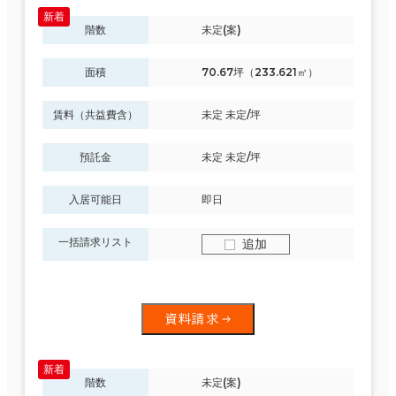
階数
未定(案)
面積
70.67坪（233.621㎡）
賃料（共益費含）
未定 未定/坪
預託金
未定 未定/坪
入居可能日
即日
一括請求リスト
追加
資料請求
階数
未定(案)