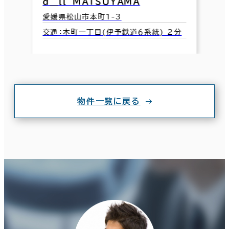
ｄ＿ｌｌ ＭＡＴＳＵＹＡＭＡ
愛媛県松山市本町1-3
交通：本町一丁目(伊予鉄道６系統) 2分
物件一覧に戻る