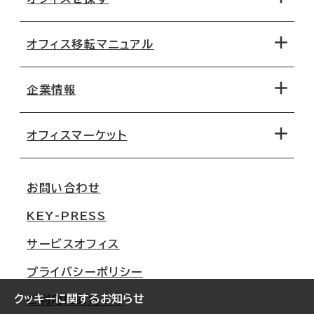
オフィス移転マニュアル
エリアから探す
地図から探す
企業情報
オフィス探しのためのチェックポイント
路線・駅から探す
移転コストシミュレーション
オフィスマーケット
会社概要
移転スケジュール
支店情報
オフィス移転Q&A
お問い合わせ
東京
三鬼商事が選ばれる理由
KEY-PRESS
大阪
一般事業主行動計画
サービスオフィス
名古屋
採用情報
プライバシーポリシー
札幌
ご契約者様の声
クッキーに関するお知らせ
ご利用にあたって
仙台