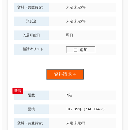
賃料（共益費含）
未定 未定/坪
預託金
未定 未定/坪
入居可能日
即日
一括請求リスト
追加
資料請求
階数
3階
面積
102.89坪（340.134㎡）
賃料（共益費含）
未定 未定/坪