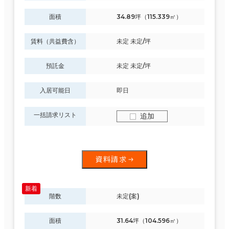
面積
34.89坪（115.339㎡）
賃料（共益費含）
未定 未定/坪
預託金
未定 未定/坪
入居可能日
即日
一括請求リスト
追加
資料請求
階数
未定(案)
面積
31.64坪（104.596㎡）