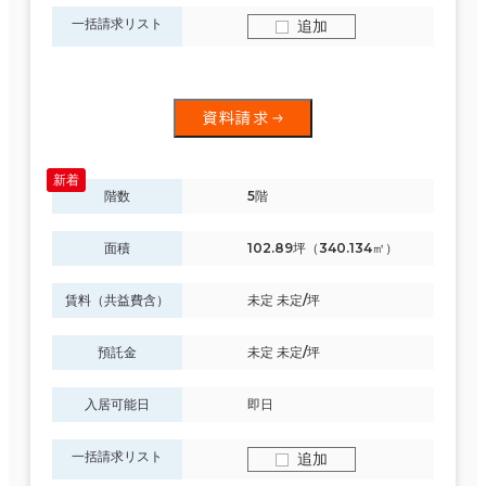
一括請求リスト
追加
資料請求
階数
5階
面積
102.89坪（340.134㎡）
賃料（共益費含）
未定 未定/坪
預託金
未定 未定/坪
入居可能日
即日
一括請求リスト
追加