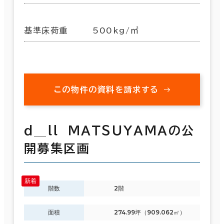
基準床荷重
500kg/㎡
この物件の資料を請求する
ｄ＿ｌｌ ＭＡＴＳＵＹＡＭＡの公
開募集区画
階数
2階
面積
274.99坪（909.062㎡）