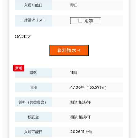
入居可能日
即日
一括請求リスト
追加
ＯＡフロア
資料請求
階数
11階
面積
47.06坪（155.571㎡）
賃料（共益費含）
相談 相談/坪
預託金
相談 相談/坪
入居可能日
2026.11上旬