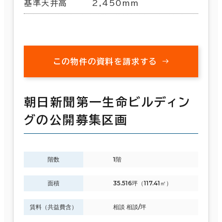
基準天井高
2,450mm
この物件の資料を請求する
朝日新聞第一生命ビルディン
グの公開募集区画
階数
1階
面積
35.516坪（117.41㎡）
賃料（共益費含）
相談 相談/坪