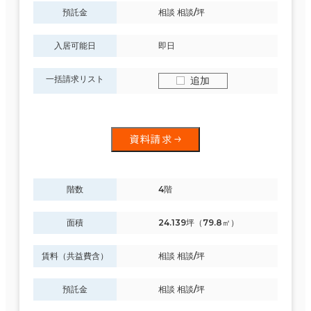
預託金
相談 相談/坪
入居可能日
即日
一括請求リスト
追加
資料請求
階数
4階
面積
24.139坪（79.8㎡）
賃料（共益費含）
相談 相談/坪
預託金
相談 相談/坪