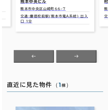
村瀬海運ビル
熊
熊本市中央区安政町8-16
熊
出入
交通：水道町駅(熊本市電Ａ系統) 3分
交
（
1
）
直近に見た物件
棟