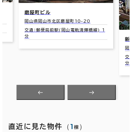
ル
市北区磨屋町10-20
局前駅(岡山電軌清輝橋線) 1
新岡山ビル
岡山県岡山市北区中山下1-
交通：郵便局前駅(岡山電軌
分
（
1
）
直近に見た物件
棟