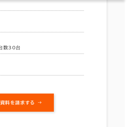
台数30台
の資料を請求する