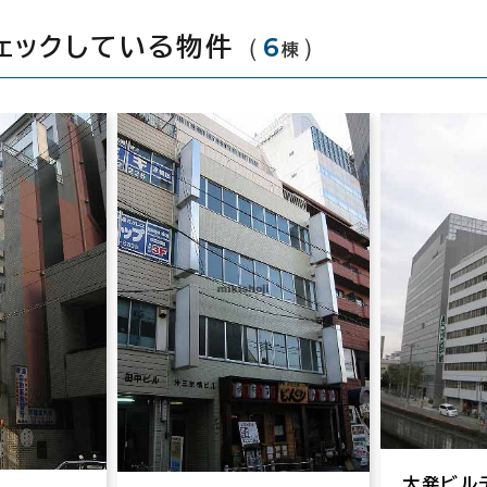
（
6
）
ェックしている物件
棟
大発ビル