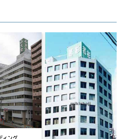
ディング
第８