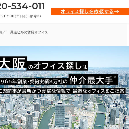
20-534-011
オフィス探しを依頼する
0〜17:00（土日祝日は除く）
覧
晃進ビルの賃貸オフィス
大阪
オフィス探し
の
は
※
仲介最大手
009-01215
1965年創業・契約実績8万社の
お問い合わせ番号：
三鬼商事が最新かつ豊富な情報で
最適なオフィスをご提案