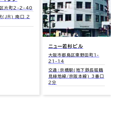
区片町2-2-40
大阪
5-7
(JR) 南口 2
交通
見緑地
1分
ニュー若杉ビル
大阪市都島区東野田町1-
21-14
交通：京橋駅(地下鉄長堀鶴
見緑地線/京阪本線) 3番口
2分