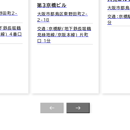
第３京橋ビル
大阪市都島
野田町2-
大阪市都島区東野田町2-
交通：京橋駅
2-18
分
地下鉄長堀鶴
交通：京橋駅(地下鉄長堀鶴
線) 4番口
見緑地線/京阪本線) 片町
口 1分