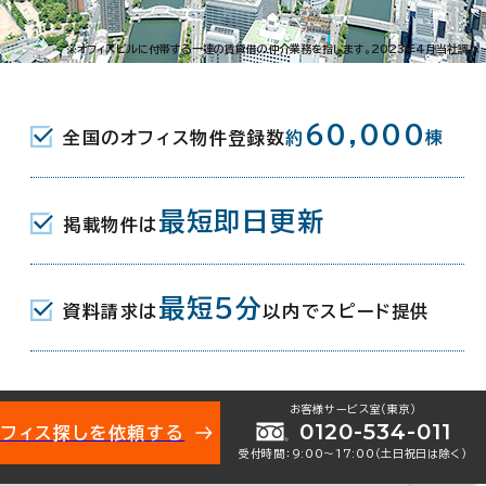
東野田町2-9-23
※オフィスビルに付帯する一連の賃貸借の仲介業務を指します。2023年4月当社調べ
JR) 北口 2分
60,000
全国のオフィス物件登録数
約
棟
(地下鉄長堀鶴見緑地線/京阪本線) 中央
ネスパーク駅(地下鉄長堀鶴見緑地線) 4番口
最短即日更新
掲載物件は
最短5分
資料請求は
以内でスピード提供
お客様サービス室（東京）
地下2階建
0120-534-011
オフィス探しを依頼する
受付時間：9:00〜17:00（土日祝日は除く）