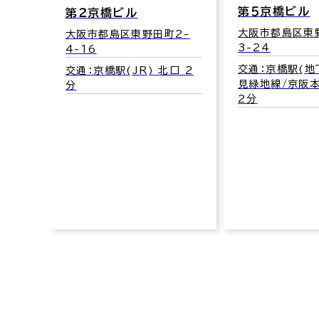
第５京橋ビル
第２京橋ビル
大阪市都島区東
大阪市都島区東野田町2-
3-24
4-16
交通：京橋駅(
交通：京橋駅(JR) 北口 2
見緑地線/京阪本
分
2分