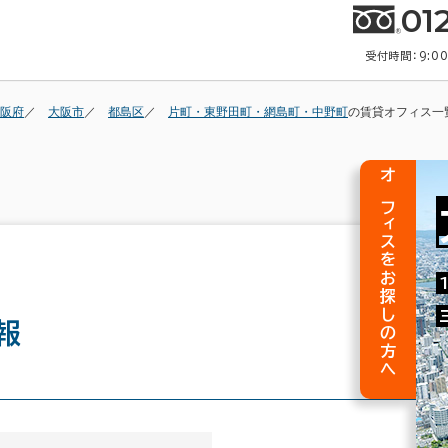
01
受付時間：9:0
阪府
大阪市
都島区
片町・東野田町・網島町・中野町
の賃貸オフィス一
オフィスをお探しの方へ
報