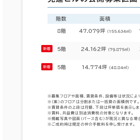
階数
面積
8階
47.079坪
（155.634㎡）
5階
24.162坪
（79.875㎡）
5階
14.774坪
（48.84㎡）
※募集フロアや面積、賃貸条件、設備等は状況によ
※（案）のフロアは分割または一括貸の面積例です。
※賃貸条件の上段は月額、下段は坪単価を表示しま
※賃料、共益費は別途消費税の対象となります。
※掲載写真や図面（パース含む）が現況と異なる場
※ご成約時は規定の仲介手数料を申し受けます。