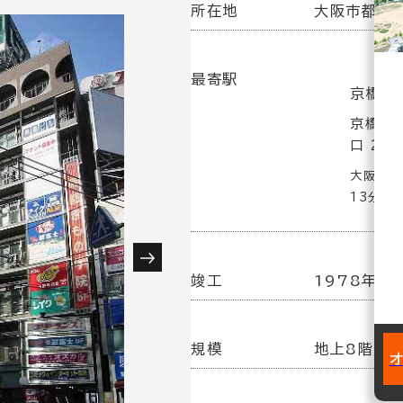
所在地
大阪市都島区
最寄駅
京橋駅(
京橋駅
口 2分
大阪ビジ
13分
竣工
1978年
規模
地上8階／