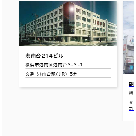
港南台２１４ビル
横浜市港南区港南台3-3-1
交通：港南台駅(JR) 5分
朝
横
交
急