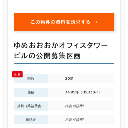
この物件の資料を請求する
ゆめおおおかオフィスタワー
ビルの公開募集区画
階数
20階
面積
34.89坪（115.339㎡）
賃料（共益費含）
相談 相談/坪
預託金
相談 相談/坪