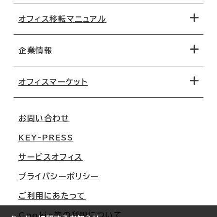
オフィス移転マニュアル
エリアから探す
地図から探す
企業情報
オフィス探しのためのチェックポイント
路線・駅から探す
移転コストシミュレーション
オフィスマーケット
会社概要
移転スケジュール
支店情報
オフィス移転Q&A
お問い合わせ
東京
三鬼商事が選ばれる理由
KEY-PRESS
大阪
一般事業主行動計画
サービスオフィス
名古屋
採用情報
プライバシーポリシー
札幌
ご契約者様の声
ご利用にあたって
仙台
Cookie等の利用について
横浜