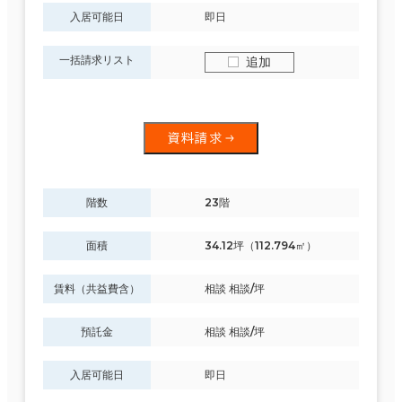
入居可能日
即日
一括請求リスト
追加
資料請求
階数
23階
面積
34.12坪（112.794㎡）
賃料（共益費含）
相談 相談/坪
預託金
相談 相談/坪
入居可能日
即日