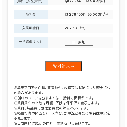
賃料（共益費含）
1,677,240円 12,000円/坪
預託金
13,278,150円 95,000円/坪
入居可能日
2027.01上旬
一括請求リスト
追加
資料請求
※募集フロアや面積、賃貸条件、設備等は状況により変更にな
る場合があります。
※（案）のフロアは分割または一括貸の面積例です。
※賃貸条件の上段は月額、下段は坪単価を表示します。
※賃料、共益費は別途消費税の対象となります。
※掲載写真や図面（パース含む）が現況と異なる場合は現況を
優先します。
※ご成約時は規定の仲介手数料を申し受けます。