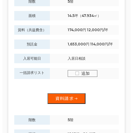
階数
5階
面積
14.5坪（47.934㎡）
賃料（共益費含）
174,000円 12,000円/坪
預託金
1,653,000円 114,000円/坪
入居可能日
入居日相談
一括請求リスト
追加
資料請求
階数
5階