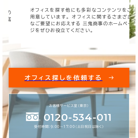
オフィスを探す他にも多彩なコンテンツをご
信頼の
用意しています。 オフィスに関するさまざま
 豊富
なご要望にお応えする 三鬼商事のホームペー
す。
ジをぜひお役立てください。
オフィス探しを依頼する
お客様サービス室（東京）
0120-534-011
受付時間：9:00〜17:00（土日祝日は除く）