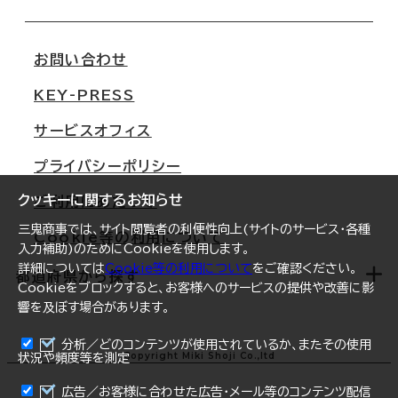
会社概要
移転スケジュール
支店情報
オフィス移転Q&A
お問い合わせ
東京
三鬼商事が選ばれる理由
KEY-PRESS
大阪
一般事業主行動計画
サービスオフィス
名古屋
採用情報
プライバシーポリシー
札幌
ご契約者様の声
クッキーに関するお知らせ
ご利用にあたって
仙台
三鬼商事では、サイト閲覧者の利便性向上(サイトのサービス・各種
Cookie等の利用について
横浜
入力補助)のためにCookieを使用します。
詳細については
Cookie等の利用について
をご確認ください。
福岡
都道府県から探す
Cookieをブロックすると、お客様へのサービスの提供や改善に影
響を及ぼす場合があります。
オフィスリポート
ログイン
分析／どのコンテンツが使用されているか、またその使用
北海道
Copyright Miki Shoji Co.,ltd
状況や頻度等を測定
まとめて資料請求
青森県
広告／お客様に合わせた広告・メール等のコンテンツ配信