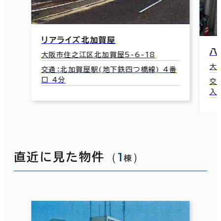
リアライズ北加賀屋
八
大阪市住之江区北加賀屋5-6-18
大
交通：北加賀屋駅(地下鉄四つ橋線) 4番
口 4分
交
入
（
1
）
直近に見た物件
棟