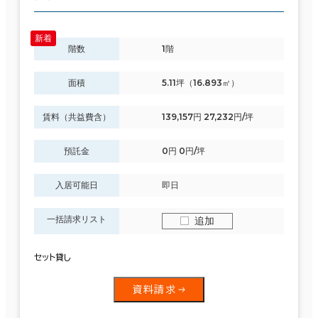
階数
1階
面積
5.11坪（16.893㎡）
賃料（共益費含）
139,157円 27,232円/坪
預託金
0円 0円/坪
入居可能日
即日
一括請求リスト
追加
セット貸し
資料請求