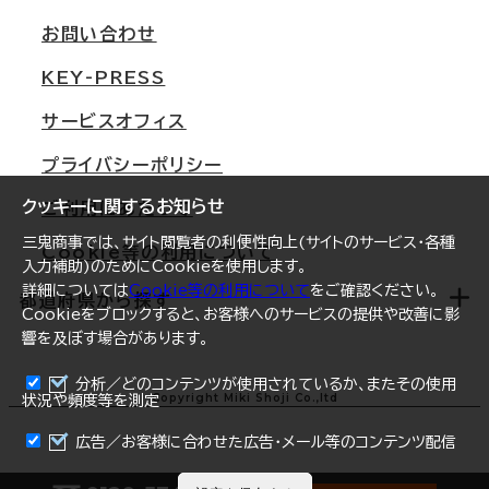
支店情報
オフィス移転Q&A
お問い合わせ
東京
三鬼商事が選ばれる理由
KEY-PRESS
大阪
一般事業主行動計画
サービスオフィス
名古屋
採用情報
プライバシーポリシー
札幌
ご契約者様の声
クッキーに関するお知らせ
ご利用にあたって
仙台
三鬼商事では、サイト閲覧者の利便性向上(サイトのサービス・各種
Cookie等の利用について
横浜
入力補助)のためにCookieを使用します。
詳細については
Cookie等の利用について
をご確認ください。
福岡
都道府県から探す
Cookieをブロックすると、お客様へのサービスの提供や改善に影
響を及ぼす場合があります。
オフィスリポート
ログイン
分析／どのコンテンツが使用されているか、またその使用
北海道
Copyright Miki Shoji Co.,ltd
状況や頻度等を測定
まとめて資料請求
青森県
広告／お客様に合わせた広告・メール等のコンテンツ配信
岩手県