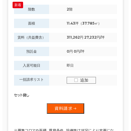
階数
2階
面積
11.43坪（37.785㎡）
賃料（共益費含）
311,262円 27,232円/坪
預託金
0円 0円/坪
入居可能日
即日
一括請求リスト
追加
セット貸し
資料請求
※募集フロアや面積、賃貸条件、設備等は状況により変更にな