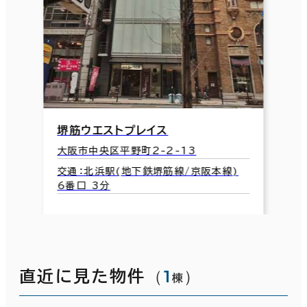
堺筋ウエストプレイス
大阪市中央区平野町2-2-13
交通：北浜駅(地下鉄堺筋線/京阪本線)
6番口 3分
（
1
）
直近に見た物件
棟