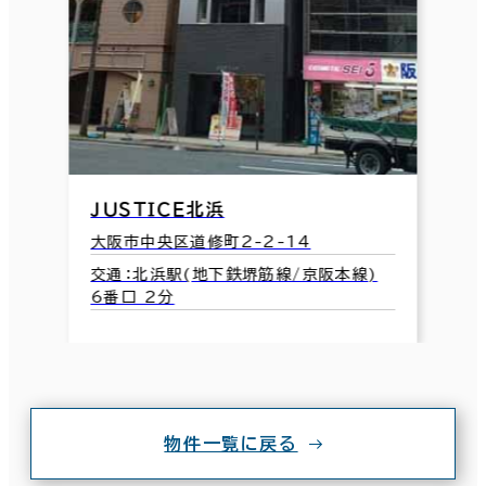
ＪＵＳＴＩＣＥ北浜
大阪市中央区道修町2-2-14
交通：北浜駅(地下鉄堺筋線/京阪本線)
6番口 2分
物件一覧に戻る