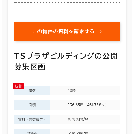
この物件の資料を請求する
ＴＳプラザビルディングの公開
募集区画
階数
13階
面積
136.65坪（451.738㎡）
賃料（共益費含）
相談 相談/坪
預託金
相談 相談/坪