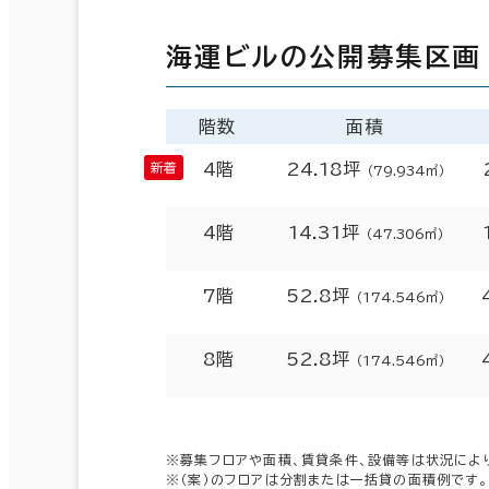
海運ビルの公開募集区画
階数
面積
4階
24.18坪
（79.934㎡）
4階
14.31坪
（47.306㎡）
7階
52.8坪
（174.546㎡）
8階
52.8坪
（174.546㎡）
※募集フロアや面積、賃貸条件、設備等は状況によ
※（案）のフロアは分割または一括貸の面積例です。