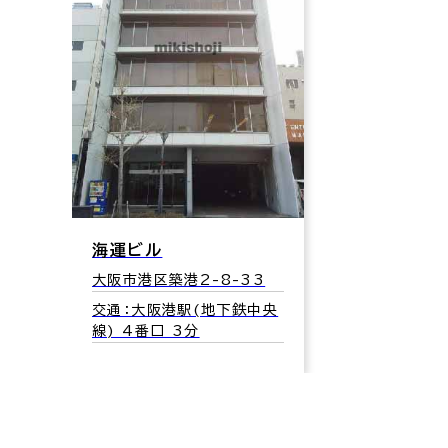
海運ビル
大阪市港区築港2-8-33
交通：大阪港駅(地下鉄中央
線) 4番口 3分