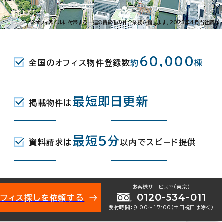
港2-8-33
※オフィスビルに付帯する一連の賃貸借の仲介業務を指します。2023年4月当社調べ
駅(地下鉄中央線) 4番口 3分
60,000
全国のオフィス物件登録数
約
棟
最短即日更新
掲載物件は
月
最短5分
資料請求は
以内でスピード提供
お客様サービス室（東京）
0120-534-011
オフィス探しを依頼する
受付時間：9:00〜17:00（土日祝日は除く）