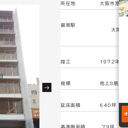
所在地
大阪市港区築
最寄駅
大阪港
竣工
1972年 6
規模
地上8階建
延床面積
640坪
基準階面積
79坪