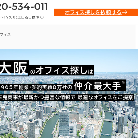
20-534-011
オフィス探しを依頼する
0〜17:00（土日祝日は除く）
フィス
大阪
オフィス探し
の
は
※
仲介最大手
009-02050
1965年創業・契約実績8万社の
お問い合わせ番号：
三鬼商事が最新かつ豊富な情報で
最適なオフィスをご提案