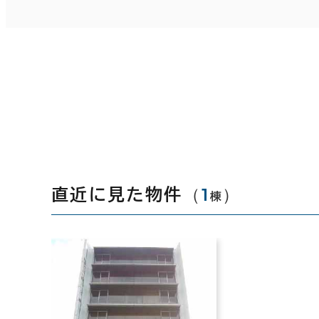
（
1
）
直近に見た物件
棟