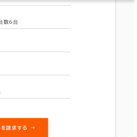
台数6台
m
料を請求する