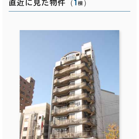
（
1
）
直近に見た物件
棟