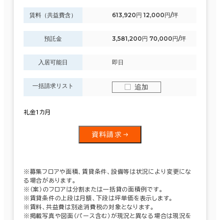
賃料（共益費含）
613,920円 12,000円/坪
預託金
3,581,200円 70,000円/坪
入居可能日
即日
一括請求リスト
追加
礼金1カ月
資料請求
※募集フロアや面積、賃貸条件、設備等は状況により変更にな
る場合があります。
※（案）のフロアは分割または一括貸の面積例です。
※賃貸条件の上段は月額、下段は坪単価を表示します。
※賃料、共益費は別途消費税の対象となります。
※掲載写真や図面（パース含む）が現況と異なる場合は現況を