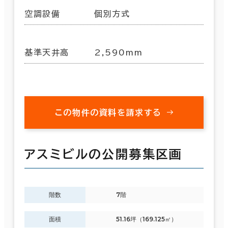
空調設備
個別方式
基準天井高
2,590mm
この物件の資料を請求する
アスミビルの公開募集区画
階数
7階
面積
51.16坪（169.125㎡）