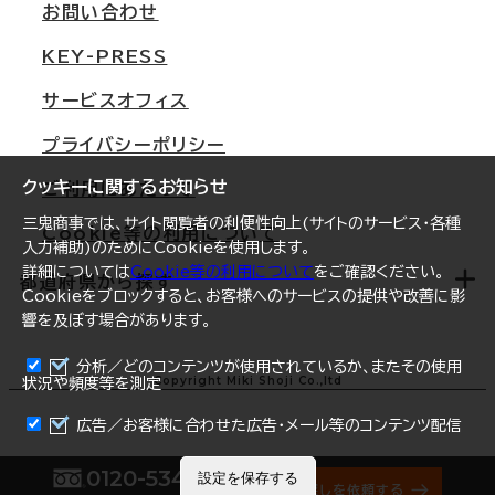
オフィス移転Q&A
お問い合わせ
東京
三鬼商事が選ばれる理由
KEY-PRESS
大阪
一般事業主行動計画
サービスオフィス
名古屋
採用情報
プライバシーポリシー
札幌
ご契約者様の声
クッキーに関するお知らせ
ご利用にあたって
仙台
三鬼商事では、サイト閲覧者の利便性向上(サイトのサービス・各種
Cookie等の利用について
横浜
入力補助)のためにCookieを使用します。
詳細については
Cookie等の利用について
をご確認ください。
福岡
都道府県から探す
Cookieをブロックすると、お客様へのサービスの提供や改善に影
響を及ぼす場合があります。
オフィスリポート
ログイン
分析／どのコンテンツが使用されているか、またその使用
北海道
Copyright Miki Shoji Co.,ltd
状況や頻度等を測定
まとめて資料請求
青森県
広告／お客様に合わせた広告・メール等のコンテンツ配信
岩手県
0120-534-011
設定を保存する
オフィス探しを依頼する