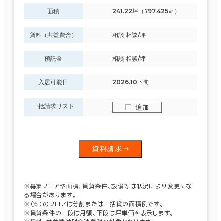
面積
241.22坪（797.425㎡）
賃料（共益費含）
相談 相談/坪
預託金
相談 相談/坪
入居可能日
2026.10下旬
一括請求リスト
追加
資料請求
※募集フロアや面積、賃貸条件、設備等は状況により変更にな
る場合があります。
※（案）のフロアは分割または一括貸の面積例です。
※賃貸条件の上段は月額、下段は坪単価を表示します。