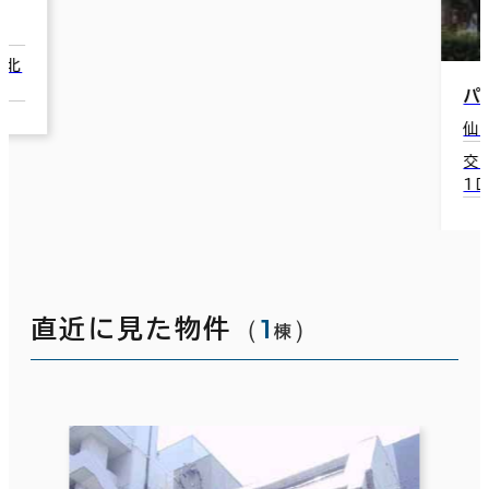
パセオビル
仙台市青葉区春日町7-32
交通：勾当台公園駅(仙台市営南北線) 北
1口 6分
（
1
）
直近に見た物件
棟