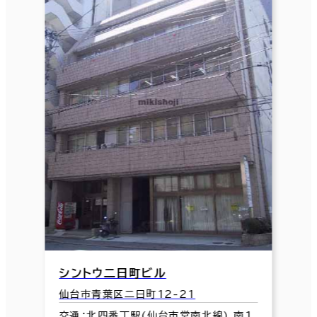
シントウ二日町ビル
仙台市青葉区二日町12-21
交通：北四番丁駅(仙台市営南北線) 南1