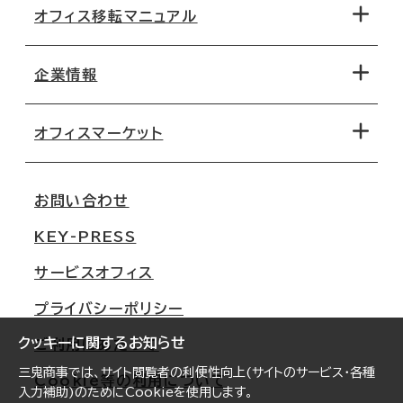
オフィス移転マニュアル
エリアから探す
地図から探す
企業情報
オフィス探しのためのチェックポイント
路線・駅から探す
移転コストシミュレーション
オフィスマーケット
会社概要
移転スケジュール
支店情報
オフィス移転Q&A
お問い合わせ
東京
三鬼商事が選ばれる理由
KEY-PRESS
大阪
一般事業主行動計画
サービスオフィス
名古屋
採用情報
プライバシーポリシー
札幌
ご契約者様の声
クッキーに関するお知らせ
ご利用にあたって
仙台
三鬼商事では、サイト閲覧者の利便性向上(サイトのサービス・各種
Cookie等の利用について
横浜
入力補助)のためにCookieを使用します。