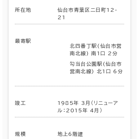
所在地
仙台市青葉区二日町12-
21
最寄駅
北四番丁駅(仙台市営
南北線) 南1口 2分
勾当台公園駅(仙台市
営南北線) 北1口 6分
竣工
1985年 3月（リニューア
ル：2015年 4月）
規模
地上6階建