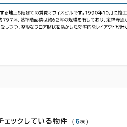
する地上8階建ての賃貸オフィスビルです。1990年10月に竣工
約797坪、基準階面積は約62坪の規模を有しており、定禅寺通
受しつつ、整形なフロア形状を活かした効率的なレイアウト設計
（
6
）
チェックしている物件
棟