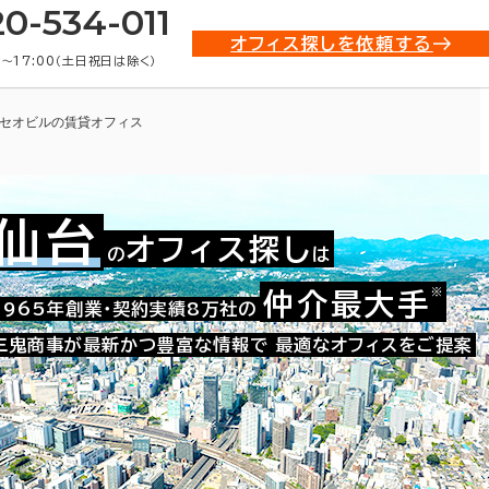
20-534-011
オフィス探しを依頼する
0〜17:00（土日祝日は除く）
セオビルの賃貸オフィス
仙台
オフィス探し
の
は
※
仲介最大手
002-10627
1965年創業・契約実績8万社の
お問い合わせ番号：
三鬼商事が最新かつ豊富な情報で
最適なオフィスをご提案