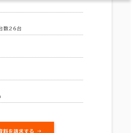
台数26台
m
資料を請求する