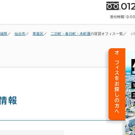
01
受付時間：9:0
城県
仙台市
青葉区
二日町・春日町・木町通
の賃貸オフィス一覧
パ
オフィスをお探しの方へ
情報