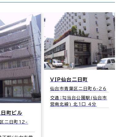
ＶＩＰ仙台二日町
仙台市青葉区二日町6-26
交通：勾当台公園駅(仙台市
営南北線) 北1口 4分
二日町ビル
区二日町12-