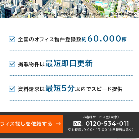
春日町7-32
※オフィスビルに付帯する一連の賃貸借の仲介業務を指します。2023年4月当社調べ
公園駅(仙台市営南北線) 北1口 6分
60,000
全国のオフィス物件登録数
約
棟
丁駅(仙台市営南北線) 北2口 11分
最短即日更新
掲載物件は
月
最短5分
資料請求は
以内でスピード提供
お客様サービス室（東京）
0120-534-011
オフィス探しを依頼する
受付時間：9:00〜17:00（土日祝日は除く）