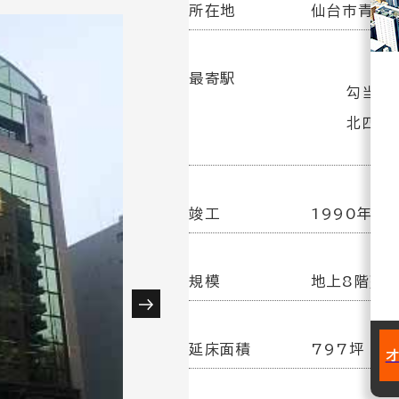
所在地
仙台市青葉区
最寄駅
勾当台
北四番
竣工
1990年10
規模
地上8階建
延床面積
797坪