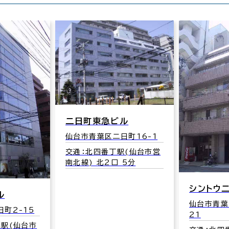
二日町東急ビル
仙台市青葉区二日町16-1
交通：北四番丁駅(仙台市営
南北線) 北2口 5分
シントウ
ル
仙台市青葉
町2-15
21
園駅(仙台市