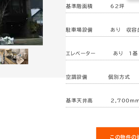
基準階面積
62坪
駐車場設備
あり 収容
エレベーター
あり 1基
空調設備
個別方式
基準天井高
2,700m
この物件の