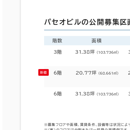
パセオビルの公開募集区
階数
面積
3階
31.38坪
（103.736㎡）
6階
20.77坪
（68.661㎡）
6階
31.38坪
（103.736㎡）
※募集フロアや面積、賃貸条件、設備等は状況によ
※（案）のフロアは分割または一括貸の面積例です。