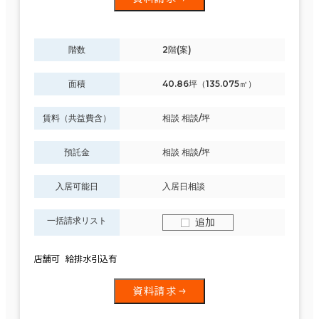
階数
2階(案)
面積
40.86坪（135.075㎡）
賃料（共益費含）
相談 相談/坪
預託金
相談 相談/坪
入居可能日
入居日相談
一括請求リスト
追加
店舗可 給排水引込有
資料請求