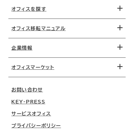
オフィスを探す
オフィス移転マニュアル
エリアから探す
地図から探す
企業情報
オフィス探しのためのチェックポイント
路線・駅から探す
移転コストシミュレーション
オフィスマーケット
会社概要
移転スケジュール
支店情報
オフィス移転Q&A
お問い合わせ
東京
三鬼商事が選ばれる理由
KEY-PRESS
大阪
一般事業主行動計画
サービスオフィス
名古屋
採用情報
プライバシーポリシー
札幌
ご契約者様の声