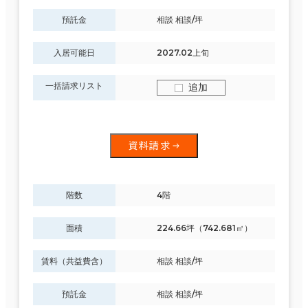
預託金
相談 相談/坪
入居可能日
2027.02上旬
一括請求リスト
追加
資料請求
階数
4階
面積
224.66坪（742.681㎡）
賃料（共益費含）
相談 相談/坪
預託金
相談 相談/坪