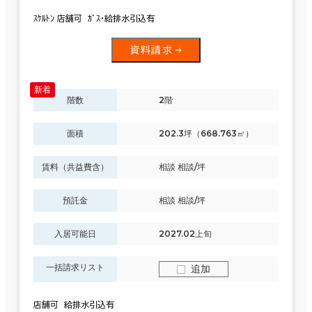
ｽｹﾙﾄﾝ 店舗可 ｶﾞｽ・給排水引込有
資料請求
階数
2階
面積
202.3坪（668.763㎡）
賃料（共益費含）
相談 相談/坪
預託金
相談 相談/坪
入居可能日
2027.02上旬
一括請求リスト
追加
店舗可 給排水引込有