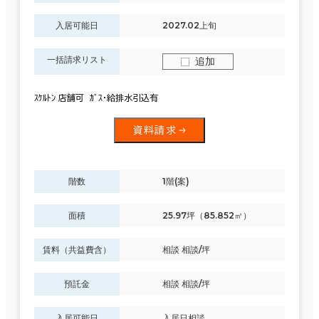
入居可能日
2027.02上旬
一括請求リスト
追加
ｽｹﾙﾄﾝ 店舗可 ｶﾞｽ・給排水引込有
資料請求
階数
1階(案)
面積
25.97坪（85.852㎡）
賃料（共益費含）
相談 相談/坪
預託金
相談 相談/坪
入居可能日
入居日相談