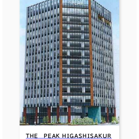
ＴＨＥ ＰＥＡＫ ＨＩＧＡＳＨＩＳＡＫＵＲ