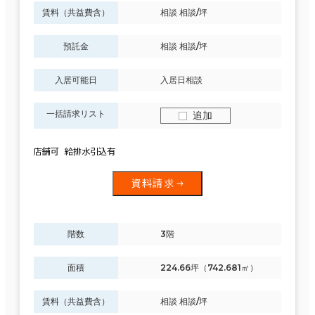
賃料（共益費含）
相談 相談/坪
預託金
相談 相談/坪
入居可能日
入居日相談
一括請求リスト
追加
店舗可 給排水引込有
資料請求
階数
3階
面積
224.66坪（742.681㎡）
賃料（共益費含）
相談 相談/坪