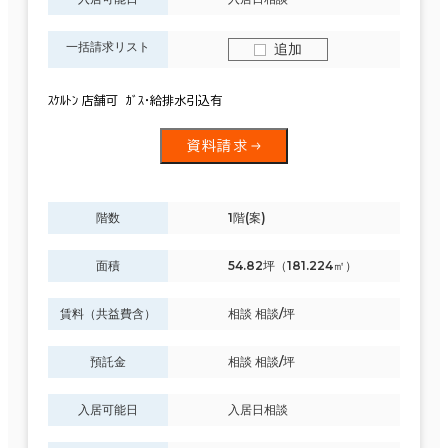
一括請求リスト
追加
ｽｹﾙﾄﾝ 店舗可 ｶﾞｽ・給排水引込有
資料請求
階数
1階(案)
面積
54.82坪（181.224㎡）
賃料（共益費含）
相談 相談/坪
預託金
相談 相談/坪
入居可能日
入居日相談