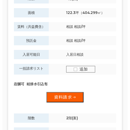
面積
122.3坪（404.299㎡）
賃料（共益費含）
相談 相談/坪
預託金
相談 相談/坪
入居可能日
入居日相談
一括請求リスト
追加
店舗可 給排水引込有
資料請求
階数
2階(案)