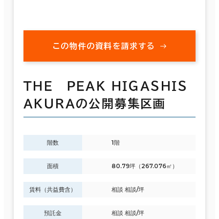
この物件の資料を請求する
ＴＨＥ ＰＥＡＫ ＨＩＧＡＳＨＩＳ
ＡＫＵＲＡの公開募集区画
階数
1階
面積
80.79坪（267.076㎡）
賃料（共益費含）
相談 相談/坪
預託金
相談 相談/坪