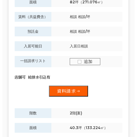
面積
82坪（271.076㎡）
賃料（共益費含）
相談 相談/坪
預託金
相談 相談/坪
入居可能日
入居日相談
一括請求リスト
追加
店舗可 給排水引込有
資料請求
階数
2階(案)
面積
40.3坪（133.224㎡）