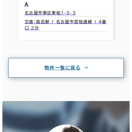
Ａ
名古屋市東区東桜1-5-3
交通：高岳駅 ( 名古屋市営桜通線 ) 4番
口 2分
物件一覧に戻る