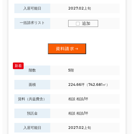
入居可能日
2027.02上旬
一括請求リスト
追加
資料請求
階数
5階
面積
224.66坪（742.681㎡）
賃料（共益費含）
相談 相談/坪
預託金
相談 相談/坪
入居可能日
2027.02上旬