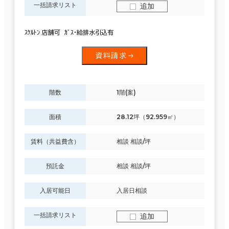
一括請求リスト
追加
ｽｹﾙﾄﾝ 店舗可 ｶﾞｽ・給排水引込有
資料請求
階数
1階(案)
面積
28.12坪（92.959㎡）
賃料（共益費含）
相談 相談/坪
預託金
相談 相談/坪
入居可能日
入居日相談
一括請求リスト
追加