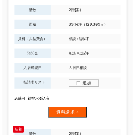
階数
2階(案)
面積
39.14坪（129.389㎡）
賃料（共益費含）
相談 相談/坪
預託金
相談 相談/坪
入居可能日
入居日相談
一括請求リスト
追加
店舗可 給排水引込有
資料請求
階数
2階(案)