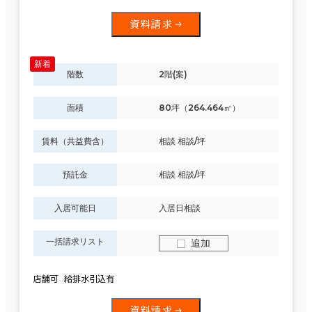
資料請求
階数
2階(案)
面積
80坪（264.464㎡）
賃料（共益費含）
相談 相談/坪
預託金
相談 相談/坪
入居可能日
入居日相談
一括請求リスト
追加
店舗可 給排水引込有
資料請求