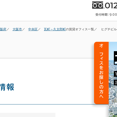
01
受付時間：9:0
阪府
大阪市
中央区
瓦町～久太郎町
の賃貸オフィス一覧
ヒグチビル
オフィスをお探しの方へ
情報