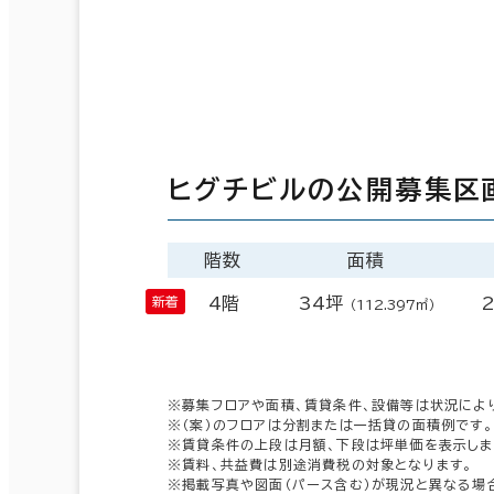
ヒグチビルの公開募集区
階数
面積
4階
34坪
2
（112.397㎡）
※募集フロアや面積、賃貸条件、設備等は状況によ
※（案）のフロアは分割または一括貸の面積例です。
※賃貸条件の上段は月額、下段は坪単価を表示しま
※賃料、共益費は別途消費税の対象となります。
※掲載写真や図面（パース含む）が現況と異なる場