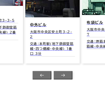
3-3-5
布袋ビル
中外ビル
地下鉄御堂筋
大阪市中央
大阪市中央区安土町3-2-
央線) 2番
7
2
交通：堺筋
交通：本町駅(地下鉄御堂筋
筋線･中央線
線･四つ橋線･中央線) 1番
口 3分