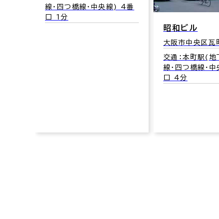
4-
線･四つ橋線･中央線) 4番
口 1分
御堂筋
昭和ビル
 14
大阪市中央区瓦町
交通：本町駅(
線･四つ橋線･中
口 4分