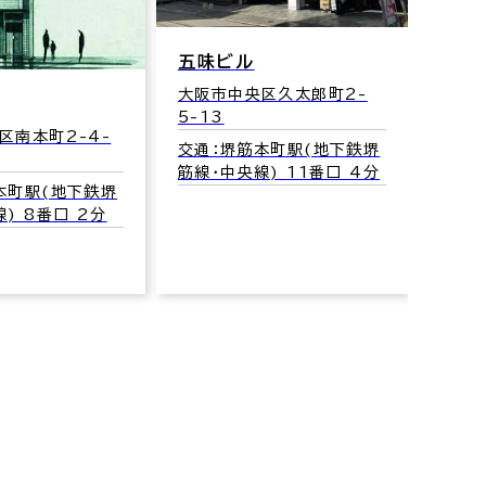
藤井
五味ビル
大阪市
大阪市中央区久太郎町2-
10
5-13
区南本町2-4-
交通
交通：堺筋本町駅(地下鉄堺
筋線･
筋線･中央線) 11番口 4分
本町駅(地下鉄堺
) 8番口 2分