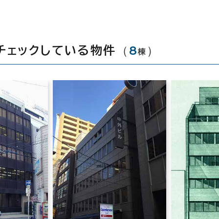
（
8
）
チェックしている物件
棟