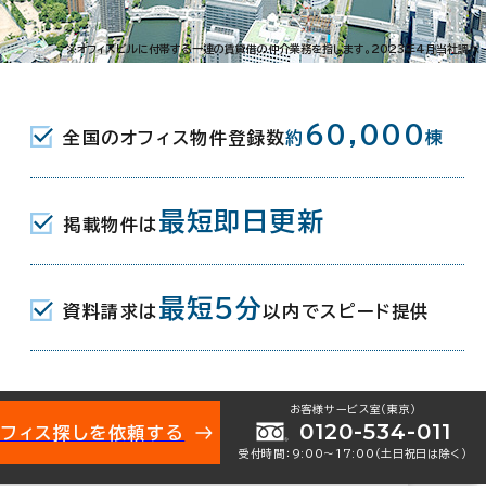
久太郎町3-1-27
※オフィスビルに付帯する一連の賃貸借の仲介業務を指します。2023年4月当社調べ
地下鉄御堂筋線･四つ橋線･中央線) 12番
60,000
全国のオフィス物件登録数
約
棟
町駅(地下鉄堺筋線･中央線) 11番口
最短即日更新
掲載物件は
駅(地下鉄御堂筋線/京阪本線) 13番口
最短5分
資料請求は
以内でスピード提供
月
お客様サービス室（東京）
0120-534-011
オフィス探しを依頼する
地下1階建
受付時間：9:00〜17:00（土日祝日は除く）