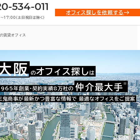
20-534-011
オフィス探しを依頼する
0〜17:00（土日祝日は除く）
の賃貸オフィス
大阪
オフィス探し
の
は
※
仲介最大手
009-01739
1965年創業・契約実績8万社の
お問い合わせ番号：
三鬼商事が最新かつ豊富な情報で
最適なオフィスをご提案