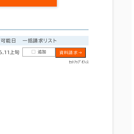
居可能日
一括請求リスト
追加
6.11上旬
資料請求
ｾｯﾄｱｯﾌﾟｵﾌｨｽ