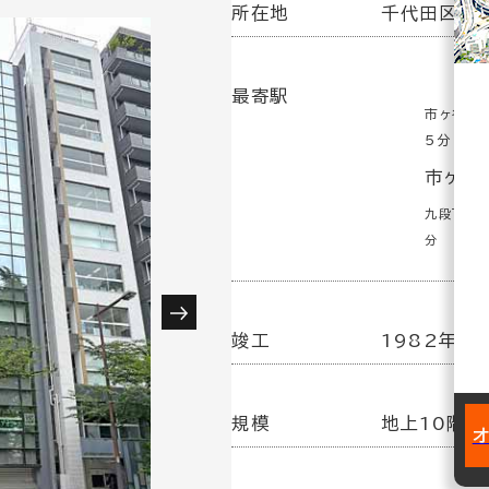
所在地
千代田区九段
最寄駅
市ヶ谷駅
5分
市ヶ谷駅
九段下駅(
分
竣工
1982年1
規模
地上10階建