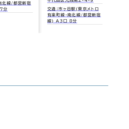
千代田区九段南2-4-9
南北線/都営新宿
交通：市ヶ谷駅(東京メトロ
 7分
有楽町線･南北線/都営新宿
線) A3口 8分