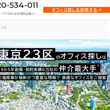
20-534-011
オフィス探しを依頼する
0〜17:00（土日祝日は除く）
フィス
東京23区
オフィス探し
の
は
※
仲介最大手
021-16584
1965年創業・契約実績8万社の
お問い合わせ番号：
三鬼商事が最新かつ豊富な情報で
最適なオフィスをご提案