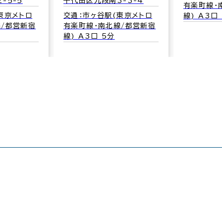
-5-5
千代田区九段南3-3-4
有楽町線･
東京メトロ
交通：市ヶ谷駅(東京メトロ
線) A3口
線/都営新宿
有楽町線･南北線/都営新宿
線) A3口 5分