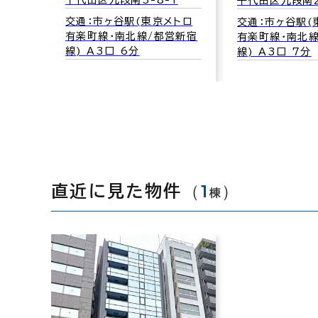
千代田区九段南3-8-1
千代田区九段南2
交通：市ヶ谷駅(東京メトロ
交通：市ヶ谷駅(
有楽町線･南北線/都営新宿
有楽町線･南北
線) A3口 6分
線) A3口 7分
（
1
）
直近に見た物件
棟