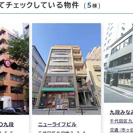
（
5
）
てチェックしている物件
棟
九段みな
千代田区九
．Ｄ九段
ニューライフビル
交通：市ヶ