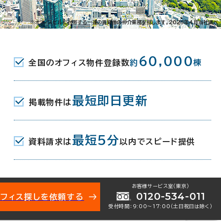
南3-8-10
※オフィスビルに付帯する一連の賃貸借の仲介業務を指します。2023年4月当社調べ
(東京メトロ有楽町線･南北線/都営新宿線) A3口
60,000
全国のオフィス物件登録数
約
棟
(JR) 9分
東京メトロ東西線･半蔵門線/都営新宿線) 2番口 10
最短即日更新
掲載物件は
最短5分
資料請求は
以内でスピード提供
0月
お客様サービス室（東京）
0120-534-011
オフィス探しを依頼する
受付時間：9:00〜17:00（土日祝日は除く）