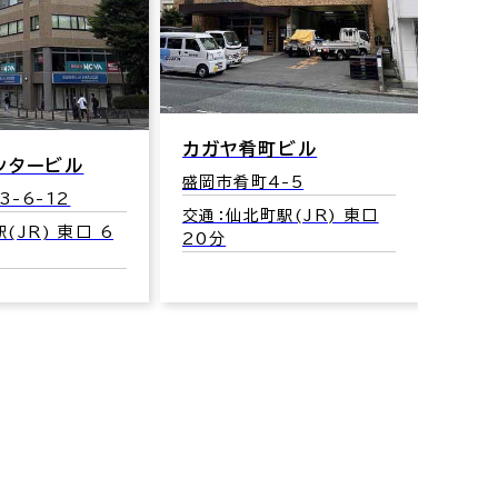
カガヤ肴町ビル
ンタービル
盛岡市肴町4-5
-6-12
交通：仙北町駅(JR) 東口
(JR) 東口 6
20分