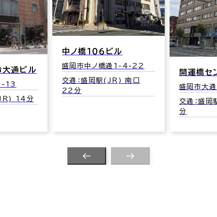
中ノ橋１０６ビル
盛岡市中ノ橋通1-4-22
命大通ビル
開運橋セ
交通：盛岡駅(JR) 南口
-13
盛岡市大通3
22分
R) 14分
交通：盛岡駅
分