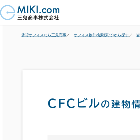
賃貸オフィスなら三鬼商事
オフィス物件検索(東北)から探す
岩
ＣＦＣビル
の建物