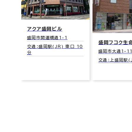
ビル
口 14
アクア盛岡ビル
盛岡市開運橋通1-1
盛岡フコク生
交通：盛岡駅(JR) 東口 10
盛岡市大通1-11
分
交通：上盛岡駅(J