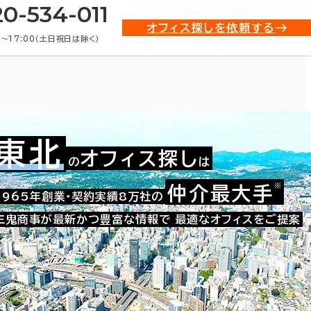
20-534-011
オフィス探しを依頼する
0〜17:00（土日祝日は除く）
東北
オフィス探し
の
は
※
仲介最大手
002-40190
1965年創業・契約実績8万社の
お問い合わせ番号：
三鬼商事が最新かつ豊富な情報で
最適なオフィスをご提案