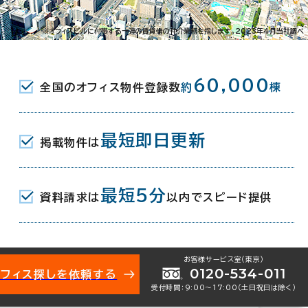
1-8-7
※オフィスビルに付帯する一連の賃貸借の仲介業務を指します。2023年4月当社調べ
(JR) 東口 19分
60,000
全国のオフィス物件登録数
約
棟
(ＩＧＲいわて銀河鉄道線) 南口 25分
JR) 南口 25分
最短即日更新
掲載物件は
2月
最短5分
資料請求は
以内でスピード提供
地下1階建
お客様サービス室（東京）
0120-534-011
オフィス探しを依頼する
受付時間：9:00〜17:00（土日祝日は除く）