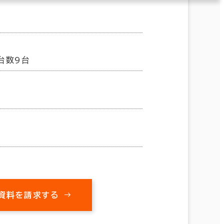
台数9台
資料を請求する