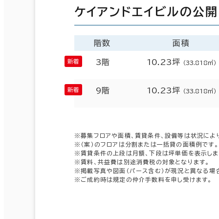
ケイアンドエイビルの公
階数
面積
3階
10.23坪
（33.818㎡）
9階
10.23坪
（33.818㎡）
※募集フロアや面積、賃貸条件、設備等は状況によ
※（案）のフロアは分割または一括貸の面積例です。
※賃貸条件の上段は月額、下段は坪単価を表示しま
※賃料、共益費は別途消費税の対象となります。
※掲載写真や図面（パース含む）が現況と異なる場
※ご成約時は規定の仲介手数料を申し受けます。