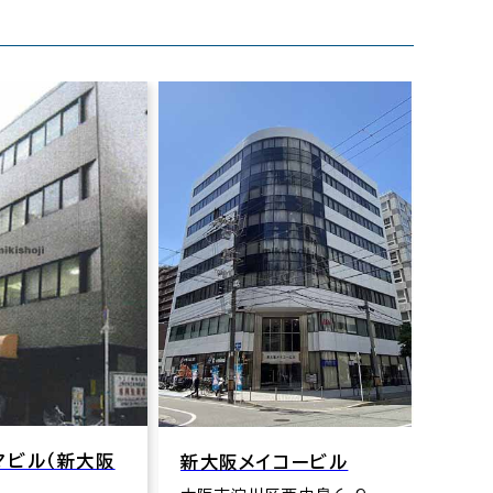
新大阪八千代ビル別館
大阪市淀川区宮原5-1-28
イコービル
交通：東三国駅(地下鉄御堂
イト