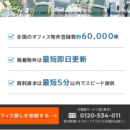
西中島5-2-12
※オフィスビルに付帯する一連の賃貸借の仲介業務を指します。2023年4月当社調べ
(JR) 中央口 6分
60,000
全国のオフィス物件登録数
約
棟
駅(地下鉄御堂筋線) 7番口 6分
南方駅(地下鉄御堂筋線) 1番口 7分
最短即日更新
掲載物件は
月
最短5分
資料請求は
以内でスピード提供
地下2階建
お客様サービス室（東京）
0120-534-011
オフィス探しを依頼する
受付時間：9:00〜17:00（土日祝日は除く）