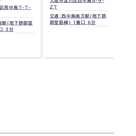
区西中島6-9-
筋線) 5番口 3分
大阪
10
中島南方駅(地下鉄
 1番口 6分
交通
5分