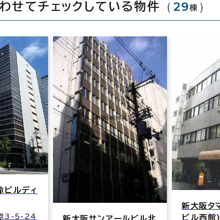
（
29
）
合わせてチェックしている物件
棟
新大阪タマビル（新大阪
新大阪メ
ビル西館)
ールビル北