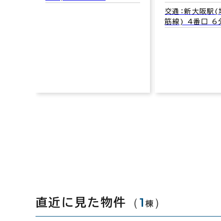
館
交通：新大阪駅(地下鉄御堂
筋線) 4番口 6分
大阪市淀川区西
交通：西中島南
御堂筋線) 1番
（
1
）
直近に見た物件
棟