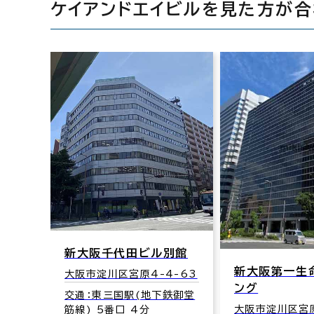
ケイアンドエイビルを見た方が
別館
新大阪第一生命ビルディ
4-63
ング
下鉄御堂
大阪市淀川区宮原3-5-24
新大阪サンア