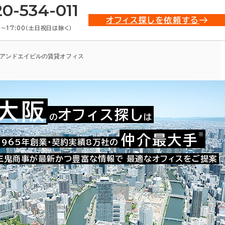
20-534-011
オフィス探しを依頼する
0〜17:00（土日祝日は除く）
アンドエイビルの賃貸オフィス
大阪
オフィス探し
の
は
※
仲介最大手
009-02037
1965年創業・契約実績8万社の
お問い合わせ番号：
三鬼商事が最新かつ豊富な情報で
最適なオフィスをご提案