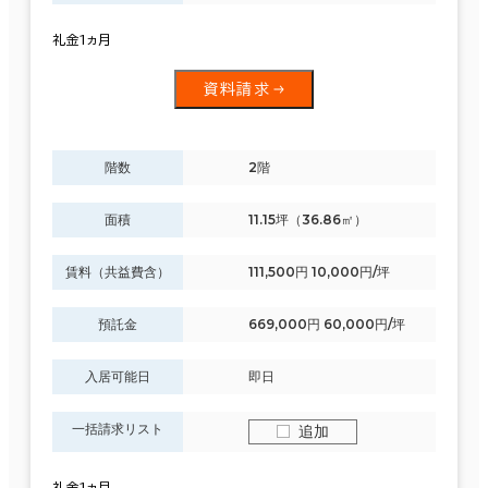
礼金1ヵ月
資料請求
階数
2階
面積
11.15坪（36.86㎡）
賃料（共益費含）
111,500円 10,000円/坪
預託金
669,000円 60,000円/坪
入居可能日
即日
一括請求リスト
追加
礼金1ヵ月