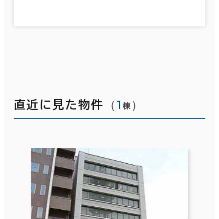
（
1
）
直近に見た物件
棟