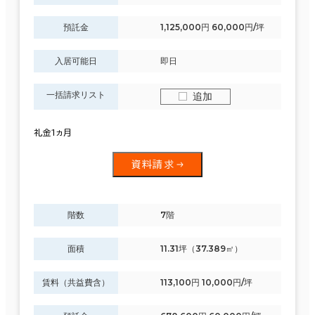
預託金
1,125,000円 60,000円/坪
入居可能日
即日
一括請求リスト
追加
礼金1ヵ月
資料請求
階数
7階
面積
11.31坪（37.389㎡）
賃料（共益費含）
113,100円 10,000円/坪