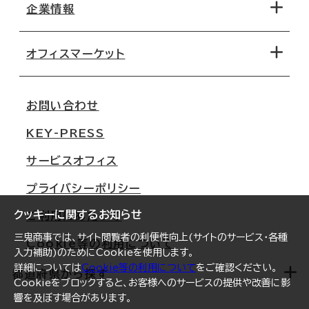
地図から探す
企業情報
オフィス探しのためのチェックポイント
路線・駅から探す
移転コストシミュレーション
オフィスマーケット
会社概要
移転スケジュール
支店情報
オフィス移転Q&A
お問い合わせ
東京
三鬼商事が選ばれる理由
KEY-PRESS
大阪
一般事業主行動計画
サービスオフィス
名古屋
採用情報
プライバシーポリシー
札幌
ご契約者様の声
クッキーに関するお知らせ
ご利用にあたって
仙台
三鬼商事では、サイト閲覧者の利便性向上(サイトのサービス・各種
Cookie等の利用について
横浜
入力補助)のためにCookieを使用します。
詳細については
Cookie等の利用について
をご確認ください。
福岡
都道府県から探す
Cookieをブロックすると、お客様へのサービスの提供や改善に影
響を及ぼす場合があります。
オフィスリポート