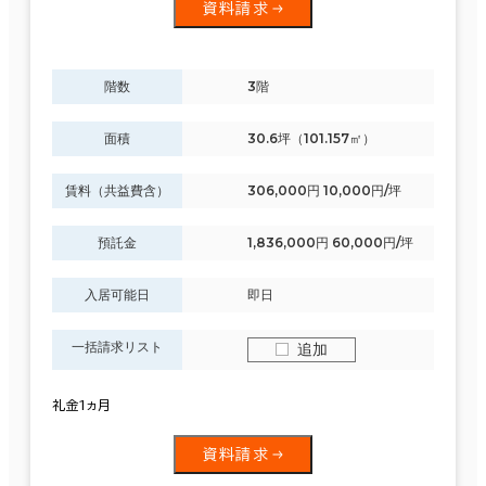
資料請求
階数
3階
面積
30.6坪（101.157㎡）
賃料（共益費含）
306,000円 10,000円/坪
預託金
1,836,000円 60,000円/坪
入居可能日
即日
一括請求リスト
追加
礼金1ヵ月
資料請求