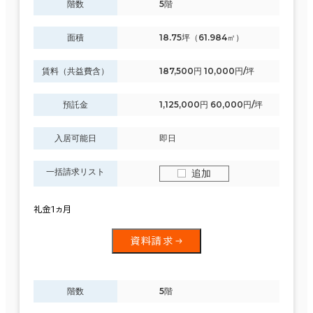
階数
5階
面積
18.75坪（61.984㎡）
賃料（共益費含）
187,500円 10,000円/坪
預託金
1,125,000円 60,000円/坪
入居可能日
即日
一括請求リスト
追加
礼金1ヵ月
資料請求
階数
5階