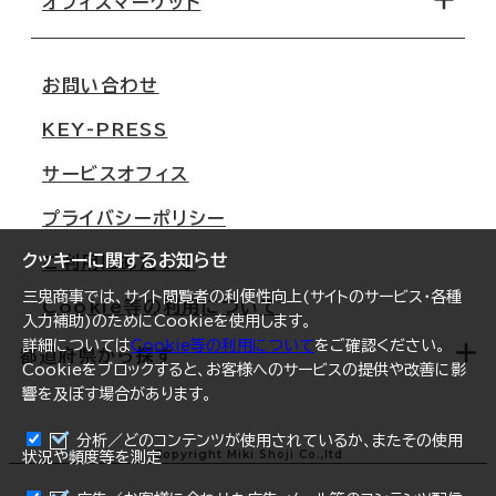
オフィスマーケット
会社概要
移転スケジュール
支店情報
オフィス移転Q&A
お問い合わせ
東京
三鬼商事が選ばれる理由
KEY-PRESS
大阪
一般事業主行動計画
サービスオフィス
名古屋
採用情報
プライバシーポリシー
札幌
ご契約者様の声
クッキーに関するお知らせ
ご利用にあたって
仙台
三鬼商事では、サイト閲覧者の利便性向上(サイトのサービス・各種
Cookie等の利用について
横浜
入力補助)のためにCookieを使用します。
詳細については
Cookie等の利用について
をご確認ください。
福岡
都道府県から探す
Cookieをブロックすると、お客様へのサービスの提供や改善に影
響を及ぼす場合があります。
オフィスリポート
ログイン
分析／どのコンテンツが使用されているか、またその使用
北海道
Copyright Miki Shoji Co.,ltd
状況や頻度等を測定
まとめて資料請求
青森県