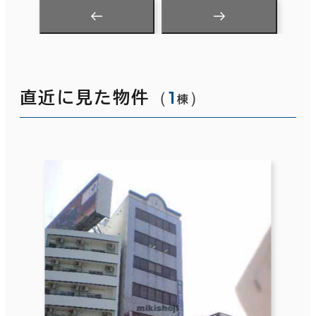
（
1
）
直近に見た物件
棟