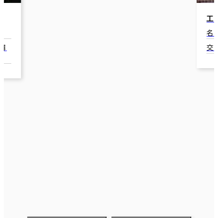
エ
名
舞
交