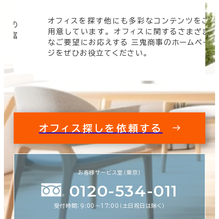
オフィスを探す他にも多彩なコンテンツをご
信頼の
用意しています。 オフィスに関するさまざま
 豊富
なご要望にお応えする 三鬼商事のホームペー
す。
ジをぜひお役立てください。
オフィス探しを依頼する
お客様サービス室（東京）
0120-534-011
受付時間：9:00〜17:00（土日祝日は除く）