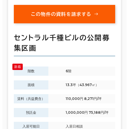
この物件の資料を請求する
セントラル千種ビルの公開募
集区画
階数
6階
面積
13.3坪（43.967㎡）
賃料（共益費含）
110,000円 8,271円/坪
預託金
1,000,000円 75,188円/坪
入居可能日
入居日相談