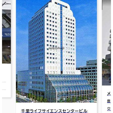
分
メ
豊
交
千里ライフサイエンスセンタービル