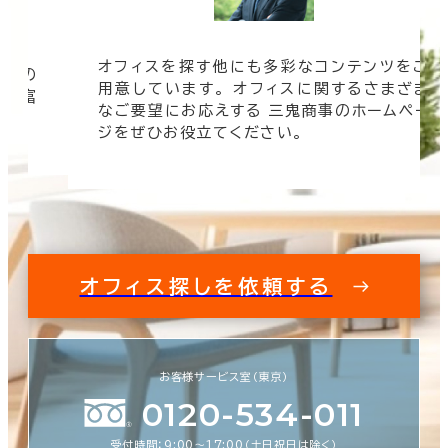
オフィスを探す他にも多彩なコンテンツをご
信頼の
用意しています。 オフィスに関するさまざま
 豊富
なご要望にお応えする 三鬼商事のホームペー
す。
ジをぜひお役立てください。
オフィス探しを依頼する
お客様サービス室（東京）
0120-534-011
受付時間：9:00〜17:00（土日祝日は除く）