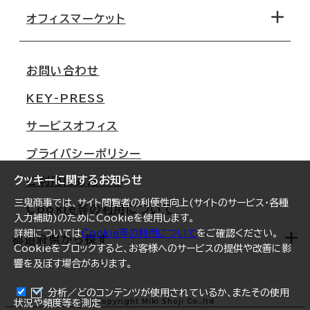
移転コストシミュレーション
オフィスマーケット
会社概要
移転スケジュール
支店情報
オフィス移転Q&A
お問い合わせ
東京
三鬼商事が選ばれる理由
KEY-PRESS
大阪
一般事業主行動計画
サービスオフィス
名古屋
採用情報
プライバシーポリシー
札幌
ご契約者様の声
クッキーに関するお知らせ
ご利用にあたって
仙台
三鬼商事では、サイト閲覧者の利便性向上(サイトのサービス・各種
Cookie等の利用について
横浜
入力補助)のためにCookieを使用します。
詳細については
Cookie等の利用について
をご確認ください。
福岡
都道府県から探す
Cookieをブロックすると、お客様へのサービスの提供や改善に影
響を及ぼす場合があります。
オフィスリポート
ログイン
分析／どのコンテンツが使用されているか、またその使用
北海道
Copyright Miki Shoji Co.,ltd
状況や頻度等を測定