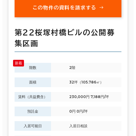
この物件の資料を請求する
第２２桜塚村橋ビルの公開募
集区画
階数
2階
面積
32坪（105.786㎡）
賃料（共益費含）
230,000円 7,188円/坪
預託金
0円 0円/坪
入居可能日
入居日相談