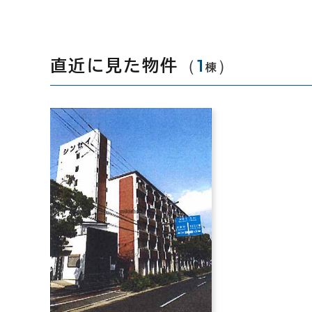
（
1
）
直近に見た物件
棟