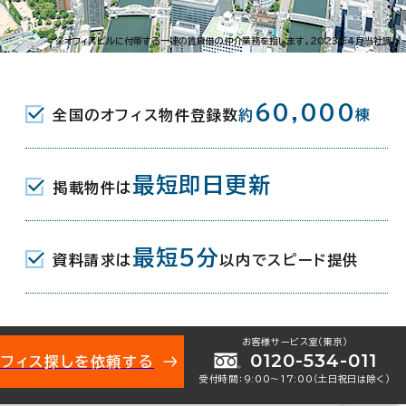
区北加賀屋5-6-18
※オフィスビルに付帯する一連の賃貸借の仲介業務を指します。2023年4月当社調べ
屋駅(地下鉄四つ橋線) 4番口 4分
60,000
全国のオフィス物件登録数
約
棟
最短即日更新
掲載物件は
月
最短5分
資料請求は
以内でスピード提供
お客様サービス室（東京）
0120-534-011
オフィス探しを依頼する
受付時間：9:00〜17:00（土日祝日は除く）