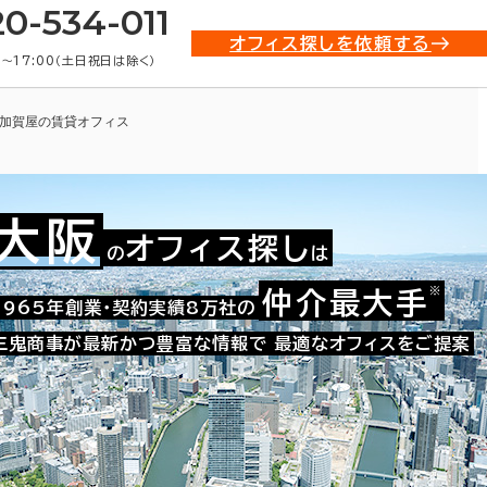
20-534-011
オフィス探しを依頼する
0〜17:00（土日祝日は除く）
加賀屋の賃貸オフィス
大阪
オフィス探し
の
は
※
仲介最大手
009-43195
1965年創業・契約実績8万社の
お問い合わせ番号：
三鬼商事が最新かつ豊富な情報で
最適なオフィスをご提案