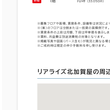
1階
10坪
（33.058㎡）
※募集フロアや面積、賃貸条件、設備等は状況によ
※（案）のフロアは分割または一括貸の面積例です。
※賃貸条件の上段は月額、下段は坪単価を表示しま
※賃料、共益費は別途消費税の対象となります。
※掲載写真や図面（パース含む）が現況と異なる場
※ご成約時は規定の仲介手数料を申し受けます。
リアライズ北加賀屋の周