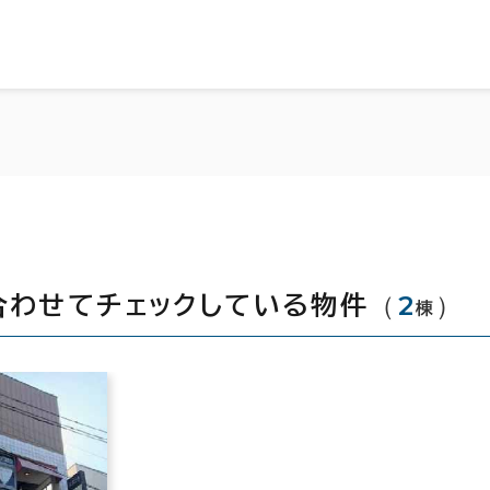
（
2
）
合わせてチェックしている物件
棟