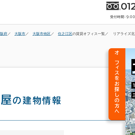
01
受付時間：9:0
阪府
大阪市
大阪市他区
住之江区
の賃貸オフィス一覧
リアライズ北
オフィスをお探しの方へ
賀屋
の建物情報