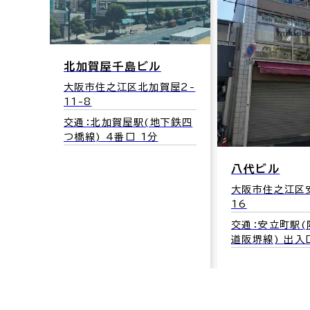
北加賀屋千島ビル
大阪市住之江区北加賀屋2-
11-8
交通：北加賀屋駅(地下鉄四
つ橋線) 4番口 1分
八代ビル
大阪市住之江区安
16
交通：安立町駅
道阪堺線) 出入