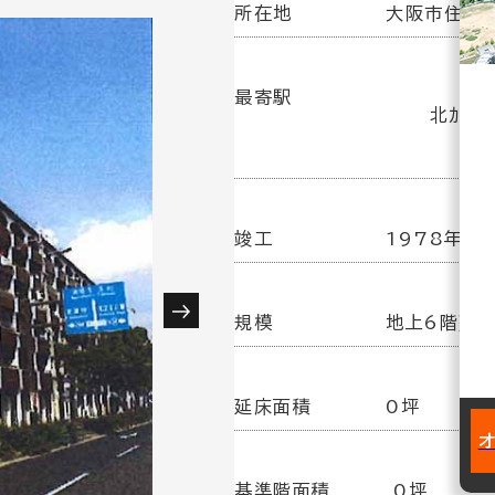
所在地
大阪市住之江
最寄駅
北加賀
竣工
1978年 4
規模
地上6階建
延床面積
0坪
基準階面積
0坪