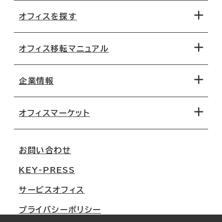
オフィスを探す
オフィス移転マニュアル
エリアから探す
地図から探す
企業情報
オフィス探しのためのチェックポイント
路線・駅から探す
移転コストシミュレーション
オフィスマーケット
会社概要
移転スケジュール
支店情報
オフィス移転Q&A
お問い合わせ
東京
三鬼商事が選ばれる理由
KEY-PRESS
大阪
一般事業主行動計画
サービスオフィス
名古屋
採用情報
プライバシーポリシー
札幌
ご契約者様の声