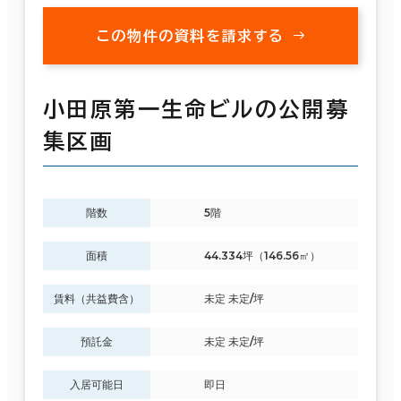
この物件の資料を請求する
小田原第一生命ビルの公開募
集区画
階数
5階
面積
44.334坪（146.56㎡）
賃料（共益費含）
未定 未定/坪
預託金
未定 未定/坪
入居可能日
即日