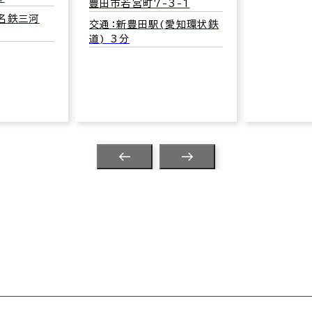
豊田市若宮町7-3-1
名鉄三河
交通：新豊田駅(愛知環状鉄
道) 3分