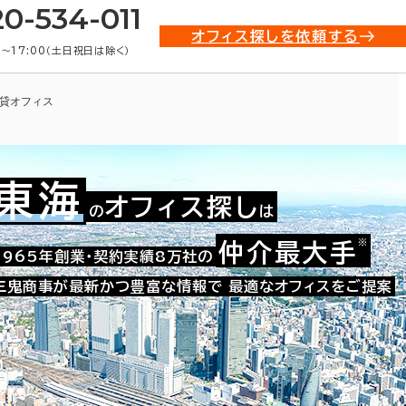
20-534-011
オフィス探しを依頼する
0〜17:00（土日祝日は除く）
貸オフィス
東海
オフィス探し
の
は
※
仲介最大手
008-08154
1965年創業・契約実績8万社の
お問い合わせ番号：
三鬼商事が最新かつ豊富な情報で
最適なオフィスをご提案