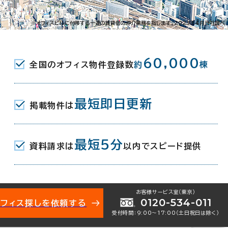
町1-13-11
※オフィスビルに付帯する一連の賃貸借の仲介業務を指します。2023年4月当社調べ
駅(愛知環状鉄道) 西口 5分
60,000
全国のオフィス物件登録数
約
棟
駅(名鉄三河線) 西口 7分
最短即日更新
掲載物件は
月
最短5分
資料請求は
以内でスピード提供
お客様サービス室（東京）
0120-534-011
オフィス探しを依頼する
受付時間：9:00〜17:00（土日祝日は除く）