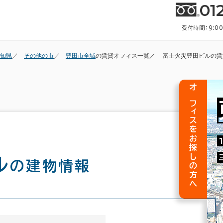
01
受付時間：9:0
知県
その他の市
豊田市全域
の賃貸オフィス一覧
富士火災豊田ビルの賃
オフィスをお探しの方へ
ル
の建物情報