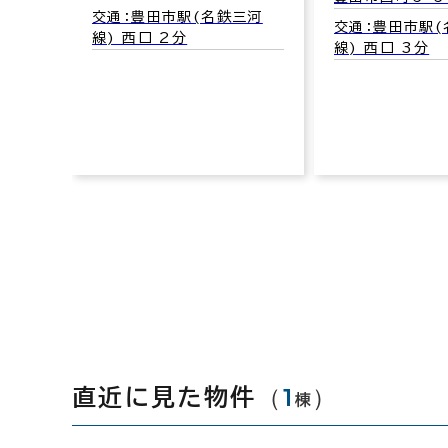
交通：豊田市駅(名鉄三河
交通：豊田市駅(
線) 西口 2分
線) 西口 3分
ル
3
環状鉄
（
1
）
直近に見た物件
棟