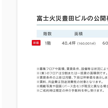
富士火災豊田ビルの公開
階数
面積
1階
48.4坪
60
（160.001㎡）
※募集フロアや面積、賃貸条件、設備等は状況によ
※（案）のフロアは分割または一括貸の面積例です。
※賃貸条件の上段は月額、下段は坪単価を表示しま
※賃料、共益費は別途消費税の対象となります。
※掲載写真や図面（パース含む）が現況と異なる場
※ご成約時は規定の仲介手数料を申し受けます。