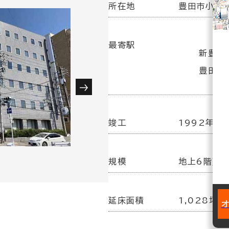
所在地
豊田市小坂本
最寄駅
新豊田
豊田市
竣工
1992年 3
規模
地上6階建
延床面積
1,028坪