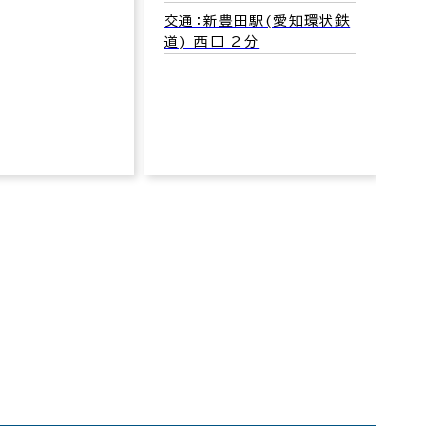
豊田市
交通：新豊田駅(愛知環状鉄
交通
道) 西口 2分
鉄道)