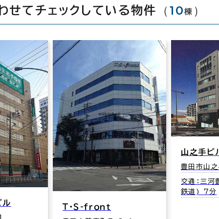
（
10
）
わせてチェックしている物件
棟
山之手ビ
豊田市山之手
交通：三河
鉄道) 7分
ビル
Ｔ・Ｓ-ｆｒｏｎｔ
1