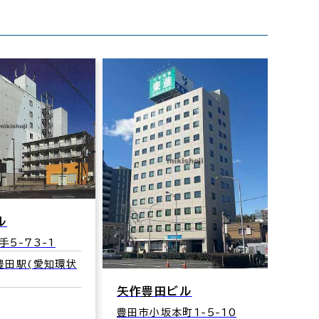
ル
5-73-1
豊田駅(愛知環状
矢作豊田ビル
第２
豊田市小坂本町1-5-10