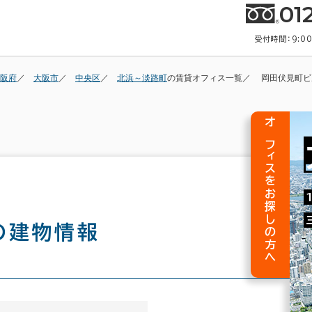
01
受付時間：9:0
阪府
大阪市
中央区
北浜～淡路町
の賃貸オフィス一覧
岡田伏見町ビ
オフィスをお探しの方へ
の建物情報