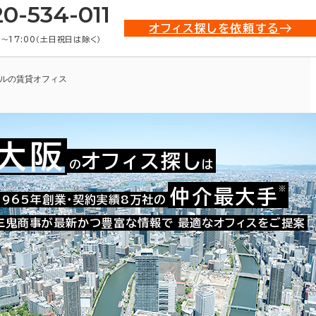
20-534-011
オフィス探しを依頼する
0〜17:00（土日祝日は除く）
ルの賃貸オフィス
大阪
オフィス探し
の
は
※
仲介最大手
009-01127
1965年創業・契約実績8万社の
お問い合わせ番号：
三鬼商事が最新かつ豊富な情報で
最適なオフィスをご提案