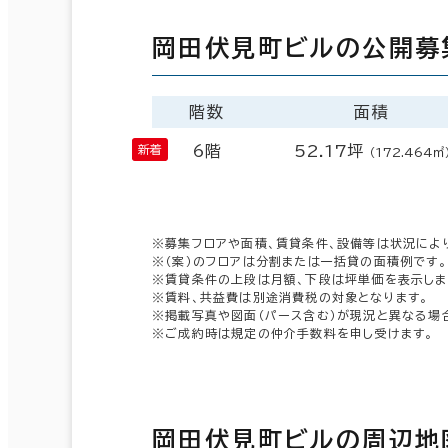
岡田伏見町ビルの公開募
階数
面積
6階
52.17坪
（172.464㎡
※募集フロアや面積、賃貸条件、設備等は状況によ
※（案）のフロアは分割または一括貸の面積例です。
※賃貸条件の上段は月額、下段は坪単価を表示しま
※賃料、共益費は別途消費税の対象となります。
※掲載写真や図面（パース含む）が現況と異なる場
※ご成約時は規定の仲介手数料を申し受けます。
岡田伏見町ビルの周辺地