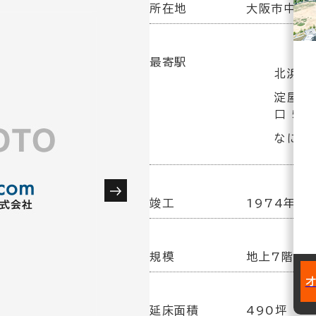
所在地
大阪市中央区
最寄駅
北浜駅
淀屋橋
口 5分
なにわ
竣工
1974年 7
規模
地上7階建
延床面積
490坪