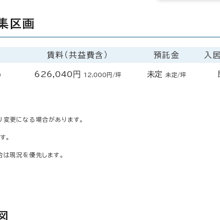
集区画
賃料（共益費含）
預託金
入
626,040円
未定
）
12,000円/坪
未定/坪
り変更になる場合があります。
す。
合は現況を優先します。
図