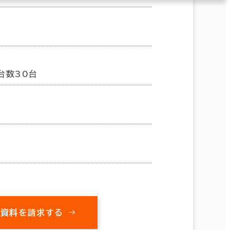
台数30台
の資料を請求する