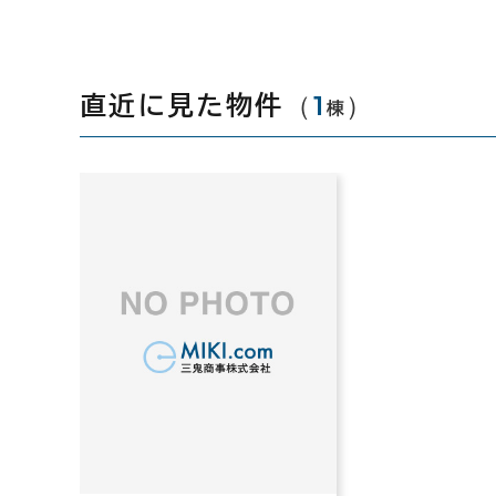
（
1
）
直近に見た物件
棟