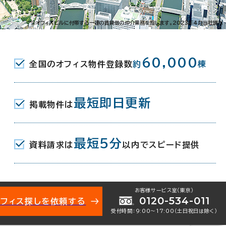
伏見町2-5-7
※オフィスビルに付帯する一連の賃貸借の仲介業務を指します。2023年4月当社調べ
(地下鉄堺筋線/京阪本線) 6番口 3分
60,000
全国のオフィス物件登録数
約
棟
駅(地下鉄御堂筋線/京阪本線) 13番
橋駅(京阪中之島線) 1番口 8分
最短即日更新
掲載物件は
最短5分
資料請求は
以内でスピード提供
月
お客様サービス室（東京）
0120-534-011
オフィス探しを依頼する
受付時間：9:00〜17:00（土日祝日は除く）