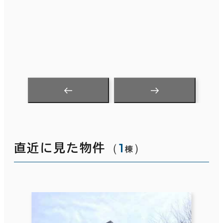
（
1
）
直近に見た物件
棟