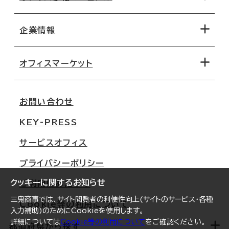
エリアから探す
地図から探す
企業情報
オフィス探しのためのチェックポイント
路線・駅から探す
移転コストシミュレーション
オフィスマーケット
会社概要
移転スケジュール
支店情報
オフィス移転Q&A
お問い合わせ
東京
三鬼商事が選ばれる理由
KEY-PRESS
大阪
一般事業主行動計画
サービスオフィス
名古屋
採用情報
プライバシーポリシー
札幌
ご契約者様の声
クッキーに関するお知らせ
ご利用にあたって
仙台
三鬼商事では、サイト閲覧者の利便性向上(サイトのサービス・各種
Cookie等の利用について
横浜
入力補助)のためにCookieを使用します。
詳細については
Cookie等の利用について
をご確認ください。
福岡
都道府県から探す