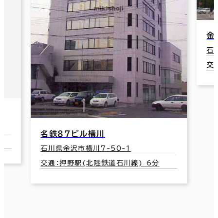
金
石
交
名鉄８７ビル横川
石川県金沢市横川7-50-1
交通：押野駅(北陸鉄道石川線) 6分