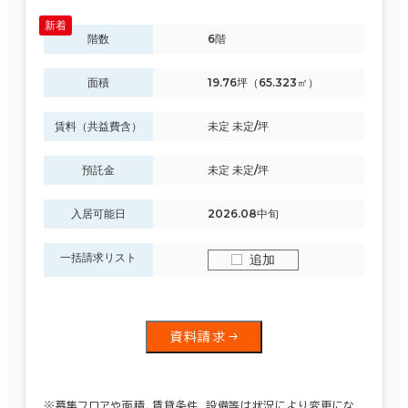
階数
6階
面積
19.76坪（65.323㎡）
賃料（共益費含）
未定 未定/坪
預託金
未定 未定/坪
入居可能日
2026.08中旬
一括請求リスト
追加
資料請求
※募集フロアや面積、賃貸条件、設備等は状況により変更にな