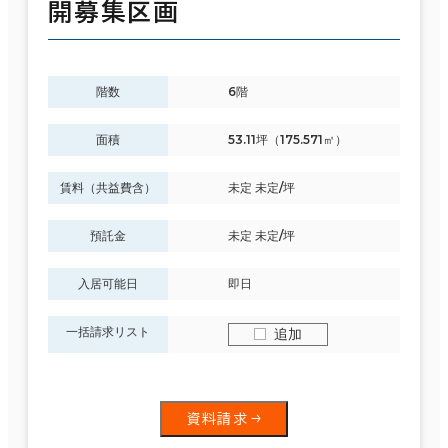
開募集区画
階数
6階
面積
53.11坪（175.571㎡）
賃料（共益費含）
未定 未定/坪
預託金
未定 未定/坪
入居可能日
即日
一括請求リスト
追加
資料請求