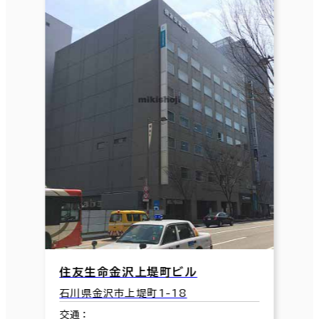
住友生命金沢上堤町ビル
石川県金沢市上堤町1-18
交通：