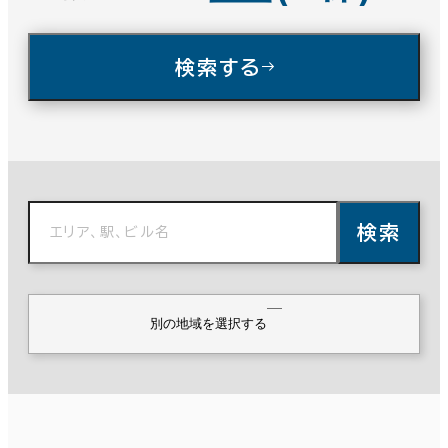
名古屋市
⼤阪市
検索する
広島市
福岡市
入居可能時期
即入居可能
3か月以内
北海道
東北
６か月以内
検索
６か月以上
関東
東京都下
別の地域を選択する
神奈川
東海
築年数
建築中
1年以内
5年以内
10年以内
甲信越・北陸
近畿
20年以内
30年以内