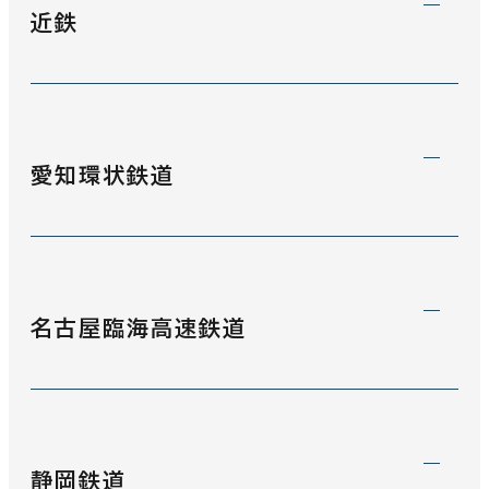
武豊線
(1)
近鉄
名鉄小牧線
(2)
関西本線
(354)
名鉄犬山線
(0)
紀勢本線
(34)
近鉄名古屋線
(335)
名鉄瀬戸線
(335)
愛知環状鉄道
参宮線
(2)
近鉄鈴鹿線
(0)
名鉄尾西線
(20)
身延線
(0)
近鉄山田線
(14)
名鉄各務原線
(75)
愛知環状鉄道
(69)
太多線
(4)
近鉄大阪線
(0)
名古屋臨海高速鉄道
名鉄竹鼻・羽島線
(0)
名松線
(12)
近鉄鳥羽線
(2)
名鉄三河線
(51)
伊東線
(1)
あおなみ線
(335)
東海道新幹線
(473)
静岡鉄道