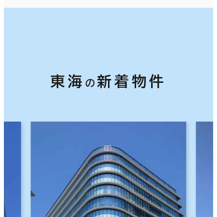
中国・四国
九州・沖縄
階数
1階
2階以上
東海
新着物件
の
その他
制震・免震構造
駐車場設備あり
1フロア面積100坪以上