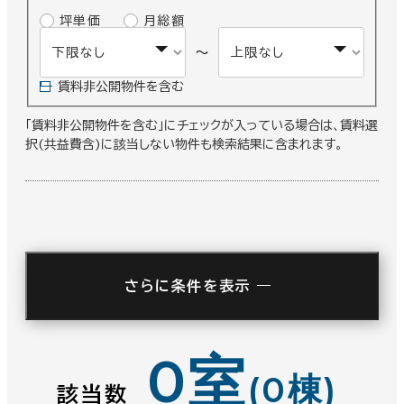
坪単価
月総額
～
賃料非公開物件を含む
「賃料非公開物件を含む」にチェックが入っている場合は、賃料選
択(共益費含)に該当しない物件も検索結果に含まれます。
別の地域を選択する
駅徒歩
札幌市
仙台市
さらに条件を表示
3分以内
5分以内
東京23区
横浜市
0室
(0棟)
10分以内
該当数