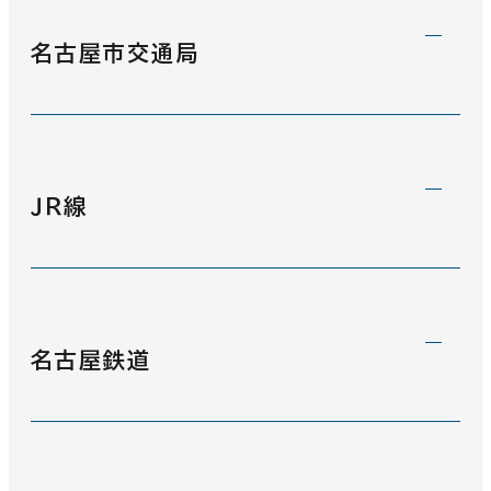
名古屋市交通局
地下鉄東山線
(893)
ＪＲ線
地下鉄桜通線
(844)
地下鉄名城線
(604)
東海道本線
(785)
地下鉄鶴舞線
(679)
名古屋鉄道
中央本線
(515)
地下鉄名港線
(83)
飯田線
(32)
地下鉄上飯田線
(17)
名鉄名古屋本線
(578)