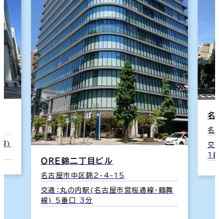
名
名
線)
交
1
ＯＲＥ錦二丁目ビル
名古屋市中区錦2-4-15
交通：丸の内駅(名古屋市営桜通線･鶴舞
線) 5番口 3分