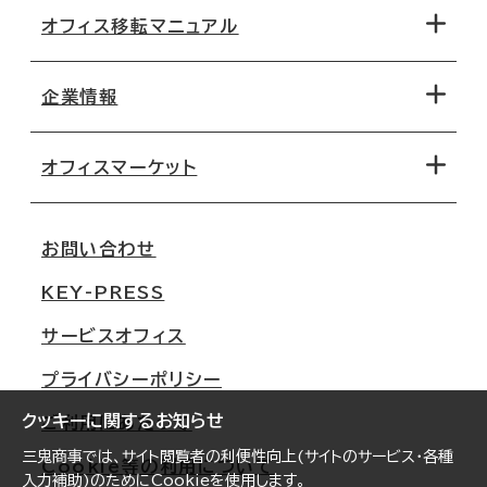
オフィス移転マニュアル
エリアから探す
地図から探す
企業情報
オフィス探しのためのチェックポイント
路線・駅から探す
移転コストシミュレーション
オフィスマーケット
会社概要
移転スケジュール
支店情報
オフィス移転Q&A
お問い合わせ
東京
三鬼商事が選ばれる理由
KEY-PRESS
大阪
一般事業主行動計画
サービスオフィス
名古屋
採用情報
プライバシーポリシー
札幌
ご契約者様の声
クッキーに関するお知らせ
ご利用にあたって
仙台
三鬼商事では、サイト閲覧者の利便性向上(サイトのサービス・各種
Cookie等の利用について
横浜
入力補助)のためにCookieを使用します。