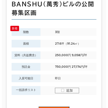
ＢＡＮＳＨＵ（萬秀）ビルの公開
募集区画
階数
3階
面積
27.6坪（91.24㎡）
賃料（共益費含）
250,000円 9,058円/坪
預託金
750,000円 27,174円/坪
入居可能日
即日
一括請求リスト
追加