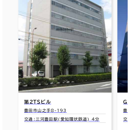
第２ＴＳビル
Ｇ
豊田市山之手8-193
豊
交通：三河豊田駅(愛知環状鉄道) 4分
交