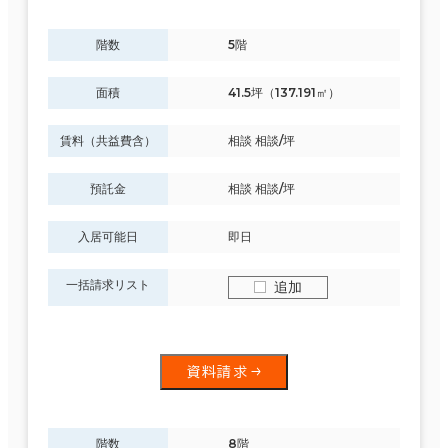
階数
5階
面積
41.5坪（137.191㎡）
賃料（共益費含）
相談 相談/坪
預託金
相談 相談/坪
入居可能日
即日
一括請求リスト
追加
資料請求
階数
8階