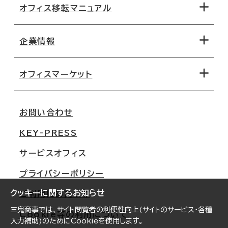
オフィス移転マニュアル
エリアから探す
地図から探す
企業情報
オフィス探しのためのチェックポイント
路線・駅から探す
移転コストシミュレーション
オフィスマーケット
会社概要
移転スケジュール
支店情報
オフィス移転Q&A
お問い合わせ
東京
三鬼商事が選ばれる理由
KEY-PRESS
大阪
一般事業主行動計画
サービスオフィス
名古屋
採用情報
プライバシーポリシー
札幌
ご契約者様の声
クッキーに関するお知らせ
ご利用にあたって
仙台
三鬼商事では、サイト閲覧者の利便性向上(サイトのサービス・各種
Cookie等の利用について
横浜
入力補助)のためにCookieを使用します。