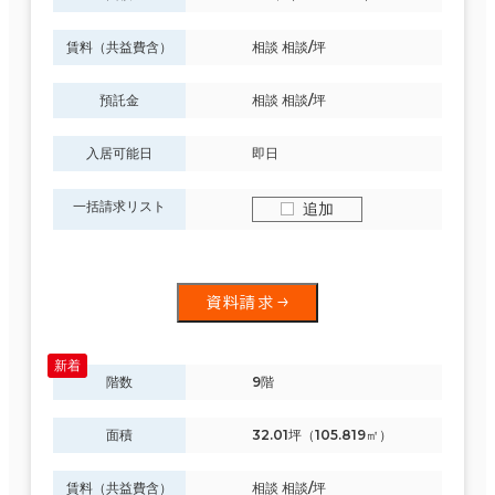
賃料（共益費含）
相談 相談/坪
預託金
相談 相談/坪
入居可能日
即日
一括請求リスト
追加
資料請求
階数
9階
面積
32.01坪（105.819㎡）
賃料（共益費含）
相談 相談/坪