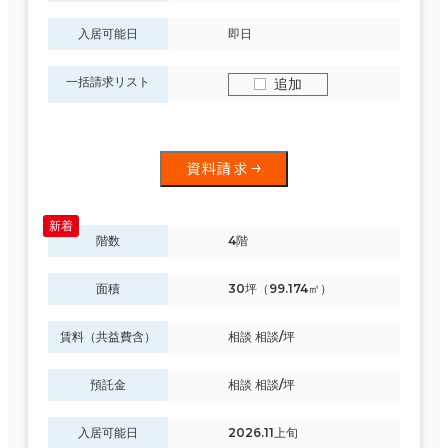
入居可能日
即日
一括請求リスト
追加
資料請求
階数
4階
面積
30坪（99.174㎡）
賃料（共益費含）
相談 相談/坪
預託金
相談 相談/坪
入居可能日
2026.11上旬