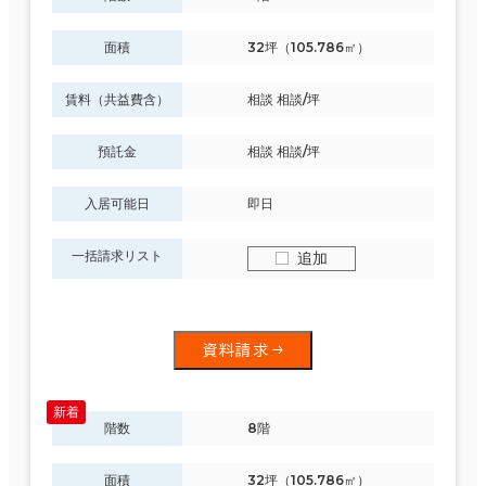
面積
32坪（105.786㎡）
賃料（共益費含）
相談 相談/坪
預託金
相談 相談/坪
入居可能日
即日
一括請求リスト
追加
資料請求
階数
8階
面積
32坪（105.786㎡）