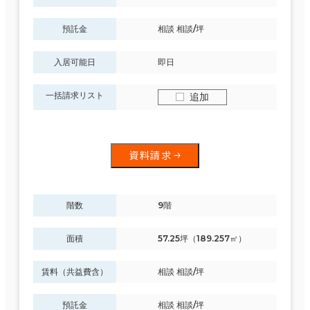
預託金
相談 相談/坪
入居可能日
即日
一括請求リスト
追加
資料請求
階数
9階
面積
57.25坪（189.257㎡）
賃料（共益費含）
相談 相談/坪
預託金
相談 相談/坪