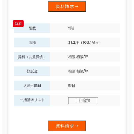
資料請求
階数
5階
面積
31.2坪（103.141㎡）
賃料（共益費含）
相談 相談/坪
預託金
相談 相談/坪
入居可能日
即日
一括請求リスト
追加
資料請求