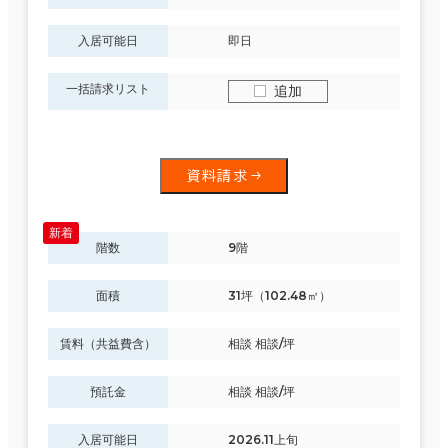
入居可能日
即日
一括請求リスト
追加
資料請求
階数
9階
面積
31坪（102.48㎡）
賃料（共益費含）
相談 相談/坪
預託金
相談 相談/坪
入居可能日
2026.11上旬