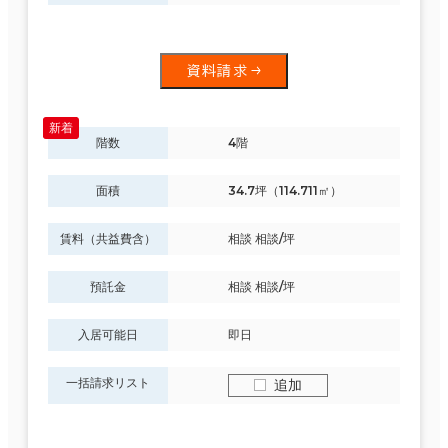
資料請求
階数
4階
面積
34.7坪（114.711㎡）
賃料（共益費含）
相談 相談/坪
預託金
相談 相談/坪
入居可能日
即日
一括請求リスト
追加