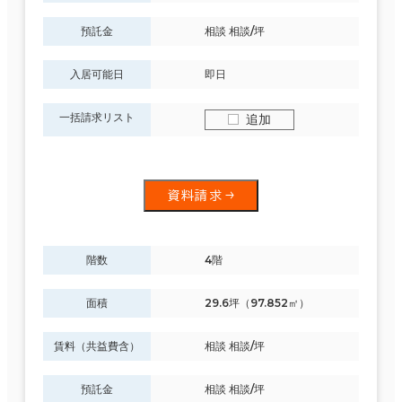
預託金
相談 相談/坪
入居可能日
即日
一括請求リスト
追加
資料請求
階数
4階
面積
29.6坪（97.852㎡）
賃料（共益費含）
相談 相談/坪
預託金
相談 相談/坪