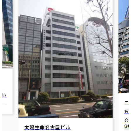
線)
ニ
名
交
8
太陽生命名古屋ビル