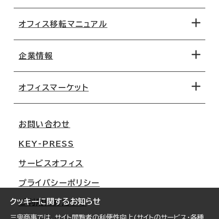
オフィス移転マニュアル
エリアから探す
地図から探す
企業情報
オフィス探しのためのチェックポイント
路線・駅から探す
移転コストシミュレーション
オフィスマーケット
会社概要
移転スケジュール
支店情報
オフィス移転Q&A
お問い合わせ
東京
三鬼商事が選ばれる理由
KEY-PRESS
大阪
一般事業主行動計画
サービスオフィス
名古屋
採用情報
プライバシーポリシー
札幌
ご契約者様の声
クッキーに関するお知らせ
ご利用にあたって
仙台
三鬼商事では、サイト閲覧者の利便性向上(サイトのサービス・各種