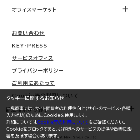
移転コストシミュレーション
オフィスマーケット
会社概要
移転スケジュール
支店情報
オフィス移転Q&A
お問い合わせ
東京
三鬼商事が選ばれる理由
KEY-PRESS
大阪
一般事業主行動計画
サービスオフィス
名古屋
採用情報
プライバシーポリシー
札幌
ご契約者様の声
ご利用にあたって
仙台
Cookie等の利用について
横浜
クッキーに関するお知らせ
三鬼商事では、サイト閲覧者の利便性向上(サイトのサービス・各種
福岡
都道府県から探す
入力補助)のためにCookieを使用します。
オフィスリポート
詳細については
Cookie等の利用について
をご確認ください。
Cookieをブロックすると、お客様へのサービスの提供や改善に影
ログイン
響を及ぼす場合があります。
北海道
Copyright Miki Shoji Co.,ltd