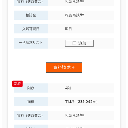
賃料（共益費含）
相談 相談/坪
預託金
相談 相談/坪
入居可能日
即日
一括請求リスト
追加
資料請求
階数
4階
面積
71.1坪（235.042㎡）
賃料（共益費含）
相談 相談/坪