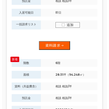
預託金
相談 相談/坪
入居可能日
即日
一括請求リスト
追加
資料請求
階数
6階
面積
28.51坪（94.248㎡）
賃料（共益費含）
相談 相談/坪
預託金
相談 相談/坪