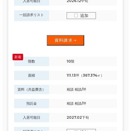
入居可能日
2026.12中旬
一括請求リスト
追加
資料請求
階数
10階
面積
111.13坪（367.374㎡）
賃料（共益費含）
相談 相談/坪
預託金
相談 相談/坪
入居可能日
2027.02下旬