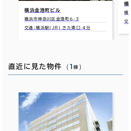
横浜クリエーションスクエアビル
横浜市神奈川区栄町5-1
交通：神奈川駅(京急本線) 7分
 4分
（
1
）
直近に見た物件
棟