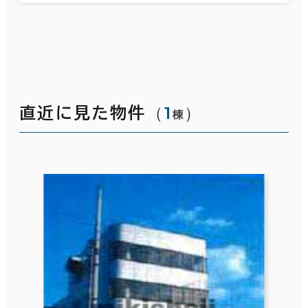
（
1
）
直近に見た物件
棟