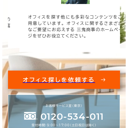
オフィスを探す他にも多彩なコンテンツをご
信頼の
用意しています。 オフィスに関するさまざま
 豊富
なご要望にお応えする 三鬼商事のホームペー
す。
ジをぜひお役立てください。
オフィス探しを依頼する
お客様サービス室（東京）
0120-534-011
受付時間：9:00〜17:00（土日祝日は除く）