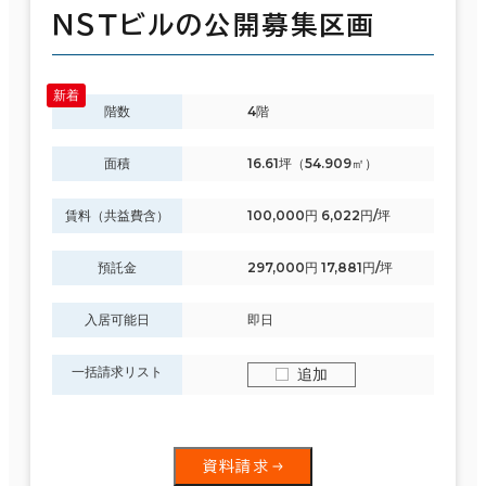
ＮＳＴビルの公開募集区画
階数
4階
面積
16.61坪（54.909㎡）
賃料（共益費含）
100,000円 6,022円/坪
預託金
297,000円 17,881円/坪
入居可能日
即日
一括請求リスト
追加
資料請求