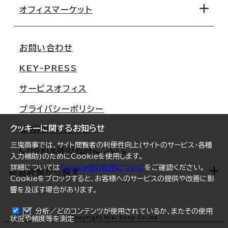
移転コストシミュレーション
オフィスマーケット
会社概要
移転スケジュール
支店情報
オフィス移転Q&A
お問い合わせ
東京
三鬼商事が選ばれる理由
KEY-PRESS
大阪
一般事業主行動計画
サービスオフィス
名古屋
採用情報
プライバシーポリシー
札幌
ご契約者様の声
クッキーに関するお知らせ
ご利用にあたって
仙台
三鬼商事では、サイト閲覧者の利便性向上(サイトのサービス・各種
Cookie等の利用について
横浜
入力補助)のためにCookieを使用します。
詳細については
Cookie等の利用について
をご確認ください。
福岡
都道府県から探す
Cookieをブロックすると、お客様へのサービスの提供や改善に影
響を及ぼす場合があります。
オフィスリポート
ログイン
分析／どのコンテンツが使用されているか、またその使用
北海道
Copyright Miki Shoji Co.,ltd
状況や頻度等を測定