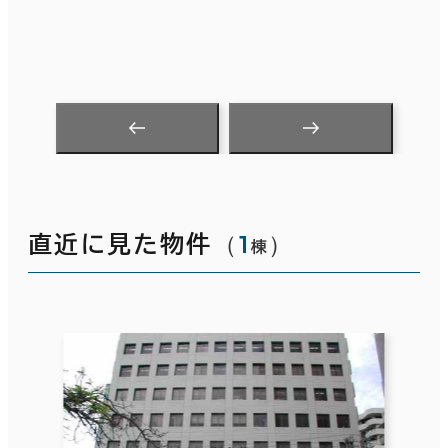
（
1
）
直近に見た物件
棟