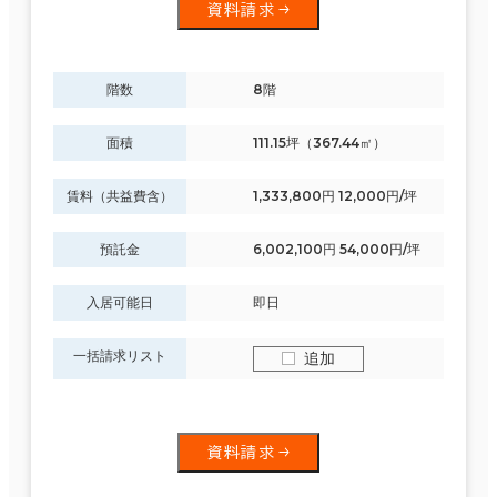
資料請求
階数
8階
面積
111.15坪（367.44㎡）
賃料（共益費含）
1,333,800円 12,000円/坪
預託金
6,002,100円 54,000円/坪
入居可能日
即日
一括請求リスト
追加
資料請求