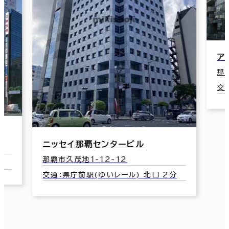
アルテビルディング那覇
那覇市久茂地3-15-9
交通：県庁前駅(ゆいレール) 東口 5分
北口 2分