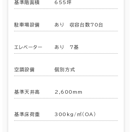
基準階面積
655坪
駐車場設備
あり 収容台数70台
エレベーター
あり 7基
空調設備
個別方式
基準天井高
2,600mm
基準床荷重
300kg/㎡（OA）