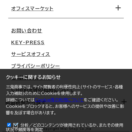
移転コストシミュレーション
オフィスマーケット
会社概要
移転スケジュール
支店情報
オフィス移転Q&A
お問い合わせ
東京
三鬼商事が選ばれる理由
KEY-PRESS
大阪
一般事業主行動計画
サービスオフィス
名古屋
採用情報
プライバシーポリシー
札幌
ご契約者様の声
クッキーに関するお知らせ
ご利用にあたって
仙台
三鬼商事では、サイト閲覧者の利便性向上(サイトのサービス・各種
Cookie等の利用について
横浜
入力補助)のためにCookieを使用します。
詳細については
Cookie等の利用について
をご確認ください。
福岡
都道府県から探す
Cookieをブロックすると、お客様へのサービスの提供や改善に影
響を及ぼす場合があります。
オフィスリポート
ログイン
分析／どのコンテンツが使用されているか、またその使用
北海道
Copyright Miki Shoji Co.,ltd
状況や頻度等を測定