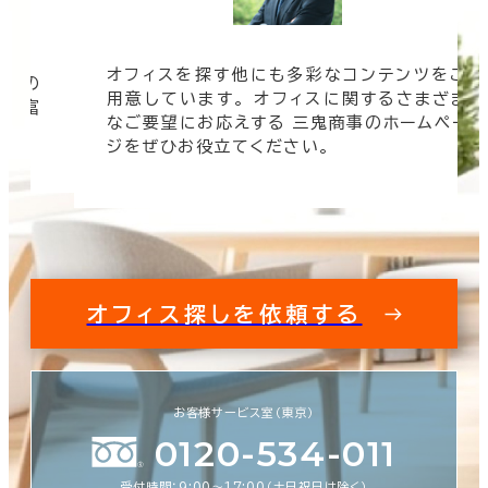
オフィスを探す他にも多彩なコンテンツをご
信頼の
用意しています。 オフィスに関するさまざま
 豊富
なご要望にお応えする 三鬼商事のホームペー
す。
ジをぜひお役立てください。
オフィス探しを依頼する
お客様サービス室（東京）
0120-534-011
受付時間：9:00〜17:00（土日祝日は除く）